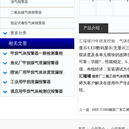
溴气报警器
二氧化碳气体报警器
固定式毒性气体报警器
产品介绍：
更多分类
汇瑞埔19年研发经验，气
相关文章
显示
/LED数码显示/无显示
甲烷气体报警器一般检测量程值说明
烷浓度及各单元模块的故障
可靠；功能*，性能稳定。
6
焦化厂甲烷煤气泄漏报警器
强，布线经济，安装调试方
喷涂厂用甲烷气体浓度泄漏报警器
汇瑞埔
橡胶厂二氯乙烷气体报
工业用甲烷泄漏报警器
师为客户解决在使用中产生
忧。
酒店用甲烷气体检测仪报警器
上一篇 :
HRP-T1000橡胶厂苯
首页
公司简介
公司新闻
|
|
|