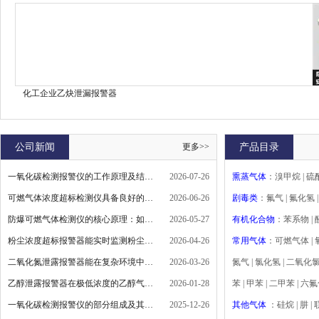
安装注意事项
化工企业乙炔泄漏报警器
公司新闻
更多>>
产品目录
一氧化碳检测报警仪的工作原理及结构组成特性
2026-07-26
熏蒸气体
：溴甲烷 | 硫
可燃气体浓度超标检测仪具备良好的选择性和抗干扰设计
2026-06-26
剧毒类
：氟气 | 氟化氢 |
防爆可燃气体检测仪的核心原理：如何“感知”无形之险
2026-05-27
有机化合物
：苯系物 | 
粉尘浓度超标报警器能实时监测粉尘浓度变化
2026-04-26
常用气体
：可燃气体 | 氧
二氧化氮泄露报警器能在复杂环境中稳定工作
2026-03-26
氮气 | 氯化氢 | 二氧化氯 | 
乙醇泄露报警器在极低浓度的乙醇气体存在时就发出警报
2026-01-28
苯 | 甲苯 | 二甲苯 | 
一氧化碳检测报警仪的部分组成及其作用
2025-12-26
其他气体
：硅烷 | 肼 |