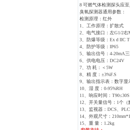
8 可燃气体检测探头应
臭氧
探测器通用参数：
检测原理：红外
1、工作原理：扩散式
2、电气接口：左G1/2右M2
3、防爆等级：Ex d IIC T
4、防护等级：IP65
5、输出信号：4-20mA
6、供电电压：DC24V
7、功 耗：＜5W
8、精 度：±3%F.S
9、输出指示表：数字显示
10、湿 度：0-95%RH
11、响应时间：T90≤30S
12、开关量信号：1个
13、监视器：DCS、PLC
14、外观尺寸：210mm*1
15、重 量：1.2kg