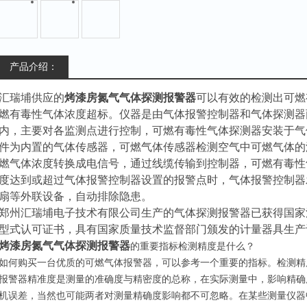
产品介绍：
汇瑞埔供应的
烤漆房氮气气体探测报警器
可以有效的检测出可燃
燃有毒性气体浓度超标。仪器是由气体报警控制器和气体探测器
内，主要对各监测点进行控制，可燃有毒性气体探测器安装于气
件为内置的气体传感器，可燃气体传感器检测空气中可燃气体的
燃气体浓度转换成电信号，通过线缆传输到控制器，可燃有毒性
度达到或超过气体报警控制器设置的报警点时，气体报警控制器
扇等外联设备，自动排除隐患。
郑州汇瑞埔电子技术有限公司生产的
气体探测报警器
已获得国家
型式认可证书，具有国家质量技术监督部门颁发的计量器具生产
烤漆房氮气气体探测报警器
的重要指标检测精度是什么？
如何购买一台优质的可燃气体报警器，可以参考一个重要的指标。检测精
报警器精准度是测量的准确度与精密度的总称，在实际测量中，影响精确
机误差，当然也可能两者对测量精确度影响都不可忽略。在某些测量仪器