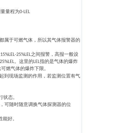
程为0-LEL
都属于可燃气体，所以其气体报警器的
LEL-25%LEL之间报警，高报一般设
5%LEL。这里的LEL指的是气体的爆炸
达可燃气体的爆炸下限。
起到现场监测的作用，若监测位置有气
行状态。
试，可随时随意调换气体探测器的位
性能好。