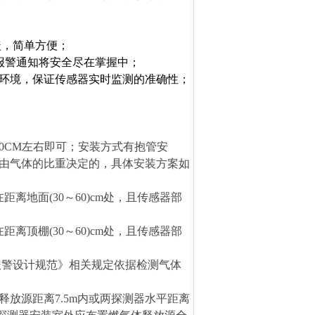
盖，简单方便；
线报警通知将安全尽在掌握中；
环境，保证传感器实时监测的准确性；
0CM左右即可；安装方式有抱管安
由气体的比重决定的，具体安装方案如
地面(30～60)cm处，且传感器部
顶棚(30～60)cm处，且传感器部
检测报警设计规范》相关规定依据检测气体
放源距离7.5m内或两探测器水平距离