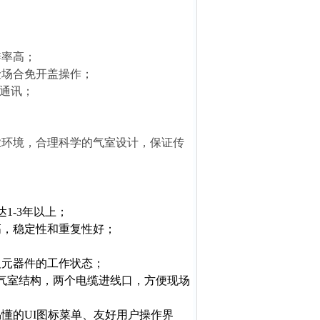
辨率高；
险场合免开盖操作；
行通讯；
业环境，合理科学的气室设计，保证传
达
1
-3年以上；
高，稳定性和重复性好；
及元器件的工作状态；
立的气室结构，两个电缆进线口，方便现场
懂的UI图标菜单、友好用户操作界