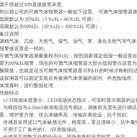
值不得超过10%直接致害浓度。
所以我公司的可燃气体报警器一般如下设置。 可燃气体报警器测量量
低限默认为 25%LEL（5％LEL～40％LEL 可调）；
高限默认为50%LEL（10％LEL～100％LEL 可调）。
备注说明：
酒精气体、乙炔、天然气、煤气、油气、苯、液化天然气等气体
报警值设置是一样的。
可燃气体报警器测量量程为0-LEL，按照国家规定低报一般设置在15%
置为50%LEL报警，现在的可燃气体报警器大部分低报警点设置为2
极限值，也就是说当可燃气体报警器显示到LEL的时候才刚刚到
该探测器可以固定安装在有被测气体泄漏的室内、外危险场所。
体泄露时，进行数据处理。
性能特点
LCD现场浓度显示，LED现场状态指示，可实时显示测器的运
与模拟信号4-20mA标准电流信号相比，调换前无需先进行调
置，维护更方便。优点准确率高，传输距离较远，抗干扰好。
传感器采用进口气体敏感元件，精度高，零点漂移小，抗中毒
可用于工厂条件的1、2区危险场合。
传感器采用数字化模组设计，现场更换时无需校零、标定。