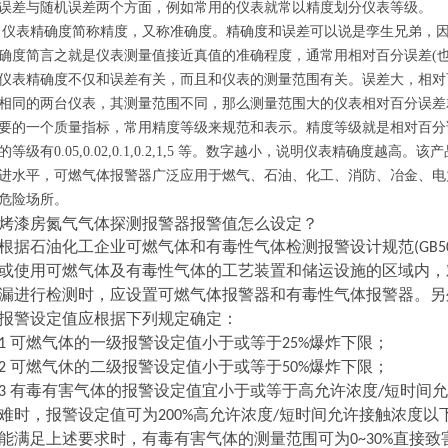
误差与随机误差两个方面，例如常用的仪表就常以精度划分仪表等级。
仪表精确度简称精度，又称准确度。精确度和误差可以说是孪生兄弟，
确度简言之就是仪表测量值接近真值的准确程度，通常用相对百分误差(也
仪表精确度不仅和误差有关，而且和仪表的测量范围有关。误差大，相对
相同的两台仪表，其测量范围不同，那么测量范围大的仪表相对百分误差
要的一个质量指标，常用精度等级来规范和表示。精度等级就是相对百分
的等级有0.05,0.02,0.1,0.2,1,5 等。数字越小，说明仪表精确度越高
进水平，可燃气体报警器广泛应用于燃气、石油、化工、消防、冶金、电
危险场所。
烤漆房氮气气体探测报警器
报警值怎么设定？
根据石油化工企业可燃气体和有毒性气体检测报警设计规范(GB50493-
或使用可燃气体及有毒性气体的工艺装置和储运设施的区域内，
漏进行检测时，应设置可燃气体报警器和有毒性气体报警器。另外第
报警设定值应根据下列规定确定：
1 可燃气体的一级报警设定值小于或等于25%爆炸下限；
2 可燃气休的二级报警设定值小于或等于50%爆炸下限；
3 有毒有害气体的报警设定值宜小于或等于高允许浓度/短时间
难时，报警设定值可为200%高允许浓度/短时间允许接触浓度
能满足上述要求时，有毒有害气体的测量范围可为0~30%直接