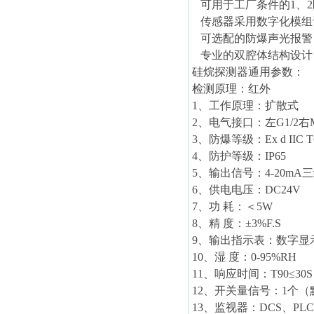
可用于工厂条件的1、2
传感器采用数字化模组
可选配的防爆声光报警
专业的双腔体结构设计
硅烷探测器通用参数：
检测原理：红外
1、工作原理：扩散式
2、电气接口：左G1/2右M2
3、防爆等级：Ex d IIC T
4、防护等级：IP65
5、输出信号：4-20mA
6、供电电压：DC24V
7、功 耗：＜5W
8、精 度：±3%F.S
9、输出指示表：数字显示
10、湿 度：0-95%RH
11、响应时间：T90≤30S
12、开关量信号：1个
13、监视器：DCS、PLC