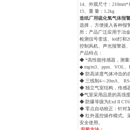
14、外观尺寸：210mm*1
15、重 量：1.2kg
造纸厂用硫化氢气体报
选择， 方便接入各种报
所；产品广泛应用于冶
检测信号变送、led灯
控制风机、声光报警器
产品特点：
◆ *高性能传感器，测
◆ mg/m3、ppm、VO
◆ 防高浓度气体冲击的
◆ 三线制4～20mA、
◆ 独立气室结构，传感
◆气室采用品质的高强
◆ 防爆等级为Exd II
◆ 零点自动校正：针对
◆ 红外遥控操作模式。
安全使用。
安装方法：