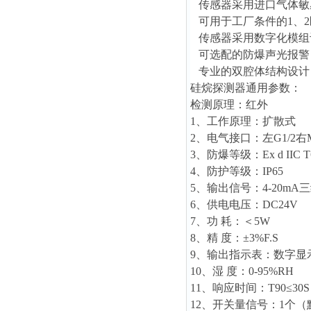
传感器采用进口气体敏
可用于工厂条件的1、2
传感器采用数字化模组
可选配的防爆声光报警
专业的双腔体结构设计
硅烷探测器通用参数：
检测原理：红外
1、工作原理：扩散式
2、电气接口：左G1/2右M2
3、防爆等级：Ex d IIC T
4、防护等级：IP65
5、输出信号：4-20mA
6、供电电压：DC24V
7、功 耗：＜5W
8、精 度：±3%F.S
9、输出指示表：数字显示
10、湿 度：0-95%RH
11、响应时间：T90≤30S
12、开关量信号：1个