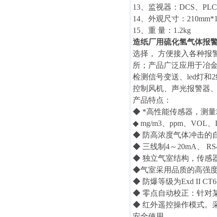
13、监视器：DCS、PLC
14、外观尺寸：210mm*1
15、重 量：1.2kg
造纸厂用硫化氢气体报
选择， 方便接入各种报
所；产品广泛应用于冶
检测信号变送、led灯
控制风机、声光报警器
产品特点：
◆ *高性能传感器，测
◆ mg/m3、ppm、VO
◆ 防高浓度气体冲击的
◆ 三线制4～20mA、
◆ 独立气室结构，传感
◆气室采用品质的高强
◆ 防爆等级为Exd II
◆ 零点自动校正：针对
◆ 红外遥控操作模式。
安全使用。