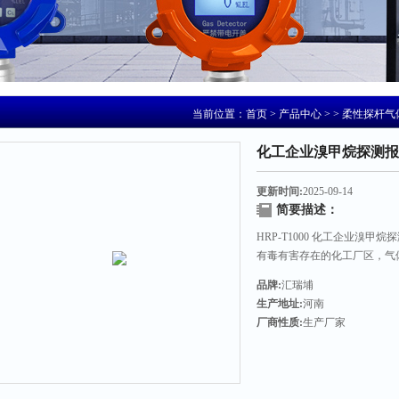
当前位置：
首页
>
产品中心
> >
柔性探杆气
化工企业溴甲烷探测报
更新时间:
2025-09-14
简要描述：
HRP-T1000 化工企业溴
有毒有害存在的化工厂区，气
稳定，精度高等优点，仪表外
品牌:
汇瑞埔
于各种危险场所。
生产地址:
河南
厂商性质:
生产厂家