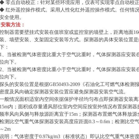
◆ 零点自动校正：针对某些环境应用，仪表可实现零点自动校
◆ 红外遥控操作模式。采用人性化红外遥控操作模式。任何情
安全使用。
安装方法：
控制器需要壁挂式安装在值班室或监控室的墙壁上，距离地面16
装、墙壁安装、支架固定安装等方式。探测器的具体安装位置是
下：
1、当被检测气体密度比重大于空气比重时，气体探测器应安装在距离
位向下。
2、当被检测气体密度比重小于空气比重时，气体探测器应安装在距离
位向下。
探头的安装位置是根据GB50493-2009《石油化工可燃气体
密度及风向确定探测器安装位置应避免探测器安装空气流。
一般情况面积适室内空间依据保护半径均匀布点即探测器安装离释
15m内；面积或存量通风部位室内空间应按室外情况布置探测
频率风向风侧与释放源距离宜于15m；探测器布置燃气体释放源
检测比空气重气体探测器安装高度应距面0.3～0.6m；检测比空
～2m
说明：气体密度于0.97kg/m3（标准状态）即认比空气重气体密度于