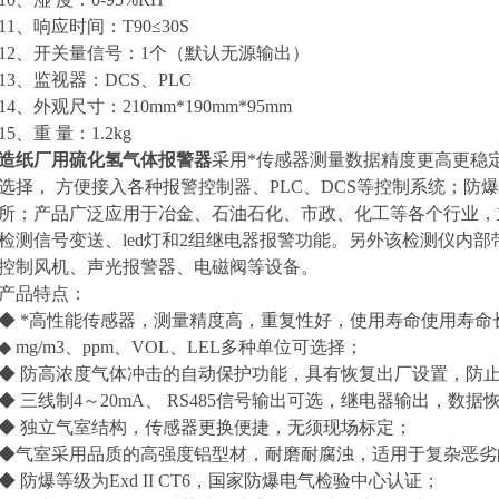
11、响应时间：T90≤30S
12、开关量信号：1个（默认无源输出
）
13、监视器：DCS、PLC
14、外观尺寸：210mm*190mm*95mm
15、重 量：1.2kg
造纸厂用硫化氢气体报警器
采用*传感器测量数据精度更高更稳定；
选择， 方便接入各种报警控制器、PLC、DCS等控制系统；
所；产品广泛应用于冶金、石油石化、市政、化工等各个行业，
检测信号变送、led灯和2组继电器报警功能。另外该检测仪内
控制风机、声光报警器、电磁阀等设备。
产品特点：
◆ *高性能传感器，测量精度高，重复性好，使用寿命使用寿命
◆ mg/m3、ppm、VOL、LEL多种单位可选择；
◆ 防高浓度气体冲击的自动保护功能，具有恢复出厂设置，防
◆ 三线制4～20mA、 RS485信号输出可选，继电器输出，数
◆ 独立气室结构，传感器更换便捷，无须现场标定；
◆气室采用品质的高强度铝型材，耐磨耐腐浊，适用于复杂恶劣
◆ 防爆等级为Exd II CT6，国家防爆电气检验中心认证；