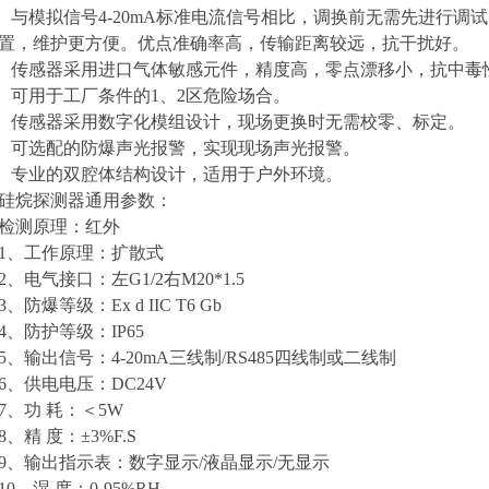
与模拟信号4-20mA标准电流信号相比，调换前无需先进行调
置，维护更方便。优点准确率高，传输距离较远，抗干扰好。
传感器采用进口气体敏感元件，精度高，零点漂移小，抗中毒
可用于工厂条件的1、2区危险场合。
传感器采用数字化模组设计，现场更换时无需校零、标定。
可选配的防爆声光报警，实现现场声光报警。
专业的双腔体结构设计，适用于户外环境。
硅烷探测器通用参数：
检测原理：红外
1、工作原理：扩散式
2、电气接口：左G1/2右M20*1.5
3、防爆等级：Ex d IIC T6 Gb
4、防护等级：IP65
5、输出信号：4-20mA三线制/RS485四线制或二线制
6、供电电压：DC24V
7、功 耗：＜5W
8、精 度：±3%F.S
9、输出指示表：数字显示/液晶显示/无显示
10、湿 度：0-95%RH