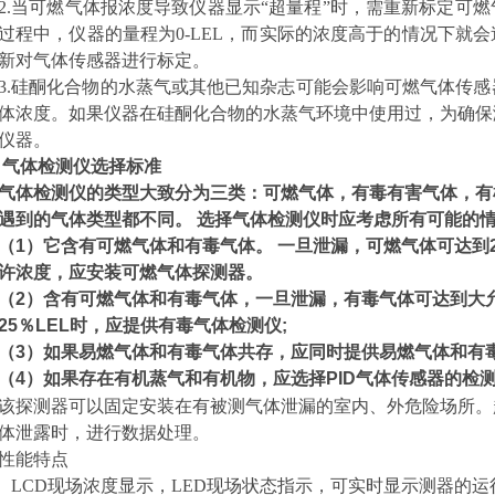
2.当可燃气体报浓度导致仪器显示“超量程”时，需重新标定可
过程中，仪器的量程为0-LEL，而实际的浓度高于的情况下就
新对气体传感器进行标定。
3.硅酮化合物的水蒸气或其他已知杂志可能会影响可燃气体传
体浓度。如果仪器在硅酮化合物的水蒸气环境中使用过，为确保
仪器。
气体检测仪选择标准
气体
检测仪
的类型大致分为三类：可燃气体，有毒有害气体，有
遇到的气体类型都不同。 选择气体检测仪时应考虑所有可能的
（1）
它含有可燃气体和有毒气体。 一旦泄漏，可燃气体可达到2
许浓度，应安装可燃气体探测器。
（2）
含有可燃气体和有毒气体，一旦泄漏，有毒气体可达到大
25％LEL时，应提供有毒气体检测仪;
（3）
如果易燃气体和有毒气体共存，应同时提供易燃气体和有
（4）
如果存在有机蒸气和有机物，应选择PID气体传感器
的检
该探测器
可以固定安装在有被测气体泄漏的室内、外危险场所。
体泄露时，进行数据处理。
性能特点
LCD现场浓度显示，LED现场状态指示，可实时显示测器的运