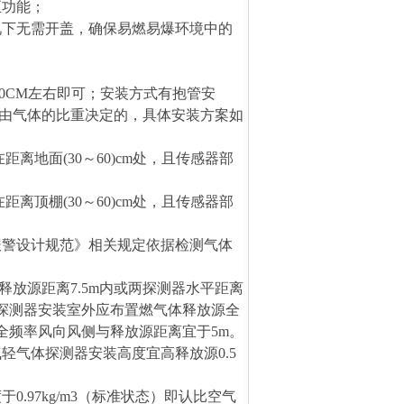
正功能；
况下无需开盖，确保易燃易爆环境中的
0CM左右即可；安装方式有抱管安
由气体的比重决定的，具体安装方案如
地面(30～60)cm处，且传感器部
顶棚(30～60)cm处，且传感器部
检测报警设计规范》相关规定依据检测气体
放源距离7.5m内或两探测器水平距离
器探测器安装室外应布置燃气体释放源全
全频率风向风侧与释放源距离宜于5m。
气轻气体探测器安装高度宜高释放源0.5
0.97kg/m3（标准状态）即认比空气