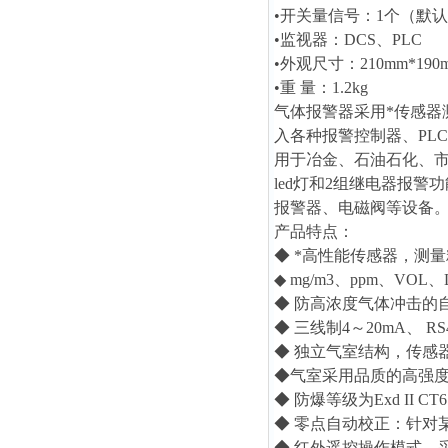
•
开关量信号：1个（默
•
监视器：DCS、PLC
•
外观尺寸：210mm*190m
•
重 量：1.2kg
气体报警器
采用*传感器
入各种报警控制器、PL
用于冶金、石油石化、
led灯和2组继电器报
报警器、电磁阀等设备
产品特点：
◆ *高性能传感器，测
◆ mg/m3、ppm、VO
◆ 防高浓度气体冲击的
◆ 三线制4～20mA、
◆ 独立气室结构，传感
◆气室采用品质的高强
◆ 防爆等级为Exd II
◆ 零点自动校正：针对
◆ 红外遥控操作模式。