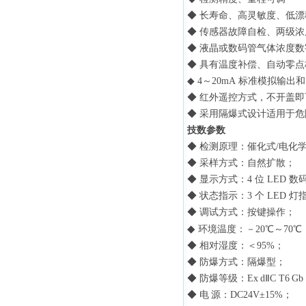
◆
长寿命、高灵敏度、低漂
◆
传感器故障自检、两级浓
◆
液晶或数码管气体浓度数
◆
具有温度补偿、自动零点
◆
4～20mA
标准模拟输出
◆
红外遥控方式，不开盖即
◆
采用隔爆式设计适用于
技数参数
◆
检测原理：催化式/电化
◆
采样方式：自然扩散；
◆
显示方式：4
位
LED
数码
◆
状态指示：3
个
LED
灯指
◆
调试方式：按键操作；
◆
环境温度：－20℃～70℃
◆
相对湿度：＜95%；
◆
防爆方式：隔爆型；
◆
防爆等级：Ex
dⅡC T6
Gb
◆
电
源：DC24V±15%；