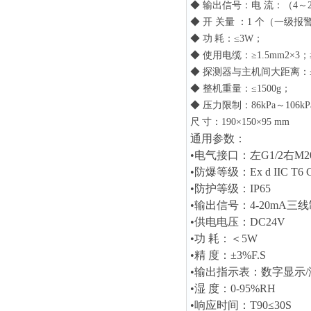
◆
输出信号：电 流：（4～2
◆
开 关量 ：1
个
（一级报
◆
功
耗：≤3W；
◆
使用电缆：≥1.5mm2×3；≥
◆
探测器与主机间大距离：≤1
◆
整机重量：≤1500g；
◆
压力限制：86kPa～106kP
尺
寸：190×150×95 mm
通用参数：
•电气接口：左G1/2右M20
•
防爆等级：Ex d IIC T6 
•
防护等级：IP65
•
输出信号：4-20mA三线
•
供电电压：DC24V
•
功 耗：＜5W
•
精 度：±3%F.S
•
输出指示表：数字显示/
•
湿 度：0-95%RH
•
响应时间：T90≤30S