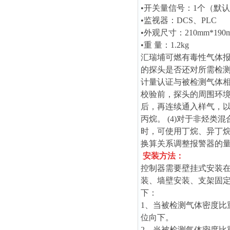
•
开关量信号：1个（默
•
监视器：DCS、PLC
•
外观尺寸：210mm*190m
•
重 量：1.2kg
汇瑞埔可燃有毒性气体
的探头是否还对所需检测
计量认证与被检测气体相
校验前，探头的周围环
后，再连续通入样气，以
丙烷。 (4)对于非烃
时，可使用丁烷、异丁
换算关系调整报警器的
安装方法：
控制器需要壁挂式安装在
装、墙壁安装、支架固
下：
1、当被检测气体密度比重
位向下。
2、当被检测气体密度比重