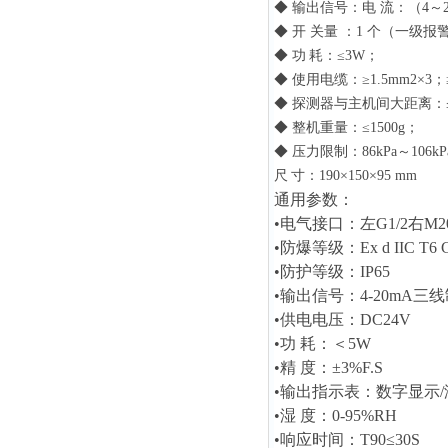
◆
输出信号：电 流：（4～2
◆
开 关量 ：1
个
（一级报
◆
功
耗：≤3W；
◆
使用电缆：≥1.5mm2×3；≥
◆
探测器与主机间大距离：≤1
◆
整机重量：≤1500g；
◆
压力限制：86kPa～106kP
尺
寸：190×150×95 mm
通用参数：
•电气接口：左G1/2右M20
•
防爆等级：Ex d IIC T6 
•
防护等级：IP65
•
输出信号：4-20mA三线
•
供电电压：DC24V
•
功 耗：＜5W
•
精 度：±3%F.S
•
输出指示表：数字显示/
•
湿 度：0-95%RH
•
响应时间：T90≤30S