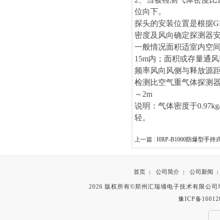
位向下。
探头的安装位置是根据GB
密度及风向确定探测器
一般情况面积适室内空间
15m内；面积或存量通
频率风向风侧与释放源距
检测比空气重气体探测器安
～2m
说明：气体密度于0.97k
轻。
上一篇 :
HRP-B1000防爆型
首页
公司简介
公司新闻
|
|
|
2026 版权所有©郑州汇瑞埔电子技术有限公
豫ICP备16012