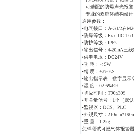
可选配的防爆声光报警
专业的双腔体结构设计
通用参数：
•电气接口：左G1/2右M20
•
防爆等级：Ex d IIC T6 
•
防护等级：IP65
•
输出信号：4-20mA三线
•
供电电压：DC24V
•
功 耗：＜5W
•
精 度：±3%F.S
•
输出指示表：数字显示/
•
湿 度：0-95%RH
•
响应时间：T90≤30S
•
开关量信号：1个（默
•
监视器：DCS、PLC
•
外观尺寸：210mm*190m
•
重 量：1.2kg
怎样测试可燃气体报警