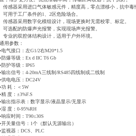
传感器采用进口气体敏感元件，精度高，零点漂移小，抗中毒
可用于工厂条件的1、2区危险场合。
传感器采用数字化模组设计，现场更换时无需校零、标定。
可选配的防爆声光报警，实现现场声光报警。
专业的双腔体结构设计，适用于户外环境。
通用参数：
•电气接口：左G1/2右M20*1.5
•防爆等级：Ex d IIC T6 Gb
•防护等级：IP65
•输出信号：4-20mA三线制/RS485四线制或二线制
•供电电压：DC24V
•功 耗：＜5W
•精 度：±3%F.S
•输出指示表：数字显示/液晶显示/无显示
•湿 度：0-95%RH
•响应时间：T90≤30S
•开关量信号：1个（默认无源输出
）
•监视器：DCS、PLC