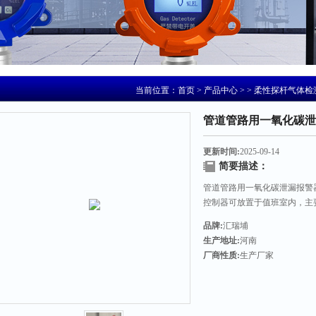
当前位置：
首页
>
产品中心
> >
柔性探杆气体检
管道管路用一氧化碳泄
更新时间:
2025-09-14
简要描述：
管道管路用一氧化碳泄漏报警
控制器可放置于值班室内，主
装于气体易泄漏的地点，气体
品牌:
汇瑞埔
传感器检测空气中可燃气体的
生产地址:
河南
厂商性质:
生产厂家