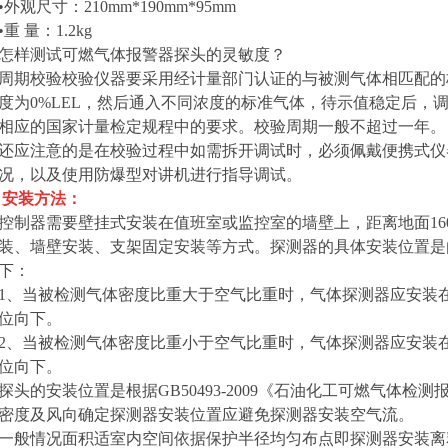
•外观尺寸：210mm*190mm*95mm
•重 量：1.2kg
怎样测试可燃气体报警器探头的灵敏度？
周期校验校验仪器要采用经计量部门认证的与被测气体相匹配的
度为0%LEL，然后通入不同浓度的标准气体，待示值稳定后，
相应的国家计量检定规程中的要求。校验周期一般不超过一年。
还应注意的是在校验过程中如需拆开调试时，必须佩戴便携式仪
况，以及使用防爆型对讲机进行指导调试。
安装方法：
控制器需要壁挂式安装在值班室或监控室的墙壁上，距离地面16
装、墙壁安装、支架固定安装等方式。探测器的具体安装位置是
下：
1、当被检测气体密度比重大于空气比重时，气体探测器应安装在距离
位向下。
2、当被检测气体密度比重小于空气比重时，气体探测器应安装在距离
位向下。
探头的安装位置是根据GB50493-2009《石油化工可燃气体
密度及风向确定探测器安装位置应避免探测器安装空气流。
一般情况面积适室内空间依据保护半径均匀布点即探测器安装离释