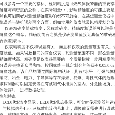
可以参考一个重要的指标。检测精度是可燃气体报警器的重要指
确度与精密度的总称，在实际测量中，影响精确度的可能主要是
然也可能两者对测量精确度影响都不可忽略。在某些测量仪器中
统误差与随机误差两个方面，例如常用的仪表就常以精度划分仪
仪表精确度简称精度，又称准确度。精确度和误差可以说是
确度这个概念。精确度简言之就是仪表测量值接近真值的准确程
合误差)表示。
仪表精确度不仅和误差有关，而且和仪表的测量范围有关。
度就低。如果误差相同的两台仪表，其测量范围不同，那么测量
精确度就高。精确度是仪表很重要的一个质量指标，常用精度等
分误差去掉正负号和%。按国家统一规定划分的等级有0.05,0.02,0.
确度越高。该产品均通过国际机构认证，具有*水平，可燃气体
消防、冶金、电力、半导体等存在爆燃、易爆、毒性气体的危险
该探测器
可以固定安装在有被测气体泄漏的室内、外危险场所。
体泄露时，进行数据处理。
性能特点
LCD现场浓度显示，LED现场状态指示，可实时显示测器的运
与模拟信号4-20mA标准电流信号相比，调换前无需先进行调
置，维护更方便。优点准确率高，传输距离较远，抗干扰好。