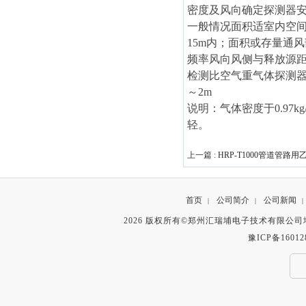
密度及风向确定探测器
一般情况面积适室内空间
15m内；面积或存量通
频率风向风侧与释放源距
检测比空气重气体探测器安
～2m
说明：气体密度于0.97k
轻。
上一篇 :
HRP-T1000管道管路
首页
公司简介
公司新闻
|
|
|
2026 版权所有©郑州汇瑞埔电子技术有限公
豫ICP备16012