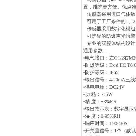
置，维护更方便。优点
传感器采用进口气体敏
可用于工厂条件的1、2
传感器采用数字化模组
可选配的防爆声光报警
专业的双腔体结构设计
通用参数：
•电气接口：左G1/2右M20
•防爆等级：Ex d IIC T6 
•防护等级：IP65
•输出信号：4-20mA三线
•供电电压：DC24V
•功 耗：＜5W
•精 度：±3%F.S
•输出指示表：数字显示/
•湿 度：0-95%RH
•响应时间：T90≤30S
•开关量信号：1个（默