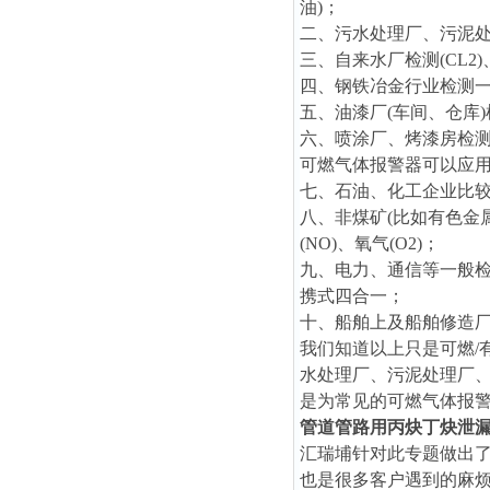
油)；
二、污水处理厂、污泥处理厂
三、自来水厂检测(CL2)
四、钢铁冶金行业检测一氧
五、油漆厂(车间、仓库
六、喷涂厂、烤漆房检测
可燃气体报警器可以应
七、石油、化工企业比
八、非煤矿(比如有色金
(NO)、氧气(O2)；
九、电力、通信等一般检测可
携式四合一；
十、船舶上及船舶修造
我们知道以上只是可燃/
水处理厂、污泥处理厂、
是为常见的可燃气体报
管道管路用丙炔丁炔泄
汇瑞埔针对此专题做出
也是很多客户遇到的麻