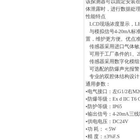
该探测器
可以固定安装
体泄露时，进行数据处
性能特点
LCD现场浓度显示，L
与模拟信号4-20mA
置，维护更方便。优点
传感器采用进口气体敏
可用于工厂条件的1、2
传感器采用数字化模组
可选配的防爆声光报警
专业的双腔体结构设计
通用参数：
•电气接口：左G1/2右M20
•防爆等级：Ex d IIC T6 
•防护等级：IP65
•输出信号：4-20mA三线
•供电电压：DC24V
•功 耗：＜5W
•精 度：±3%F.S