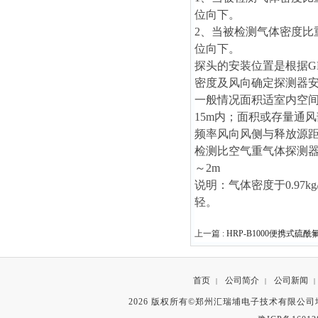
位向下。
2、当被检测气体密度比重
位向下。
探头的安装位置是根据GB
密度及风向确定探测器
一般情况面积适室内空间
15m内；面积或存量通
频率风向风侧与释放源距
检测比空气重气体探测器安
～2m
说明：气体密度于0.97k
轻。
上一篇 :
HRP-B1000便携式硫
首页
公司简介
公司新闻
|
|
|
2026 版权所有©郑州汇瑞埔电子技术有限公