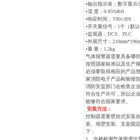
•输出指示表：数字显示/
•湿 度：0-95%RH
•响应时间：T90≤30S
•开关量信号：1个（默
•监视器：DCS、PLC
•外观尺寸：210mm*190m
•重 量：1.2kg
气体报警器需要具备哪
按照国家标准以及生产
必须要取得相应的产品资
家消防电子产品检验报告
消防安监部门在检查企
符合生产许可，所以企
能够符合国家要求。
安装方法：
控制器需要壁挂式安装在
装、墙壁安装、支架固
下：
1、当被检测气体密度比重