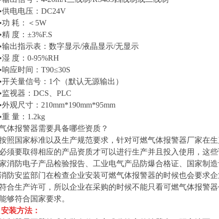
•供电电压：DC24V
•功 耗：＜5W
•精 度：±3%F.S
•输出指示表：数字显示/液晶显示/无显示
•湿 度：0-95%RH
•响应时间：T90≤30S
•开关量信号：1个（默认无源输出
）
•监视器：DCS、PLC
•外观尺寸：210mm*190mm*95mm
•重 量：1.2kg
气体报警器需要具备哪些资质？
按照国家标准以及生产规范要求，针对可燃气体报警器厂家在生
必须要取得相应的产品资质才可以进行生产并且投入使用，这些证
家消防电子产品检验报告、工业电气产品防爆合格证、国家制造
消防安监部门在检查企业安装可燃气体报警器的时候也会要求企
符合生产许可，所以企业在采购的时候不能只看可燃气体报警器
能够符合国家要求。
安装方法：