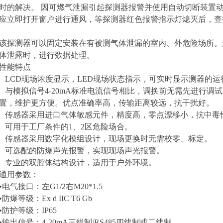
时的解决。 因可燃气泄漏引起探测器报警并使用自动切断装置动
应立即打开窗户进行通风，等探测器红色报警指示灯熄灭后，查
该探测器
可以固定安装在有被测气体泄漏的室内、外危险场所。
体泄露时，进行数据处理。
性能特点
LCD现场浓度显示，LED现场状态指示，可实时显示测器的运
与模拟信号4-20mA标准电流信号相比，调换前无需先进行调
置，维护更方便。优点准确率高，传输距离较远，抗干扰好。
传感器采用进口气体敏感元件，精度高，零点漂移小，抗中毒
可用于工厂条件的1、2区危险场合。
传感器采用数字化模组设计，现场更换时无需校零、标定。
可选配的防爆声光报警，实现现场声光报警。
专业的双腔体结构设计，适用于户外环境。
通用参数：
•电气接口：左G1/2右M20*1.5
•防爆等级：Ex d IIC T6 Gb
•防护等级：IP65
•输出信号：4-20mA三线制/RS485四线制或二线制