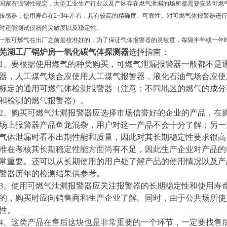
国家有强制性规定，大型工业生产行业以及产区存在燃气泄漏的场所都需要安装可燃
传感器，使用寿命在2~3年左右，具有较高的精确度、可靠性。对可燃气体报警器进
时还能测试仪器的灵敏度以及稳定性。
一般可燃气在出厂之前是校准好的，为了保证气体报警器的灵敏度，每隔半年或一年
芜湖工厂锅炉房一氧化碳气体探测器
选择指南：
1、要根据使用燃气的种类购买，可燃气泄漏报警器一般都不是
器，人工煤气场合应使用人工煤气报警器，液化石油气场合应使
标定的通用可燃气体检测报警器（注意：不同地区的燃气的成分
和检测的燃气报警器）。
2、购买可燃气泄漏报警器应选择市场信誉好的企业的产品，在
场上报警器产品鱼龙混杂，用户对这一产品不会十分了解；另一
气体泄漏时看不出期性能和质量，因此对其长期稳定性要求很高
准在考核其长期稳定性能方面尚有不足，因此生产企业对产品的
常重要。还可以从长期使用的用户处了解产品的使用情况以及产
警器历年的检测结果供参考。
3、使用可燃气泄漏报警器应关注报警器的长期稳定性和使用寿
的，购买时应向销售商和生产企业了解。同时，由于公共场所使
性。
4、这类产品在售后这块也是非常重要的一个环节，一定要找售