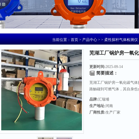
当前位置：
首页
>
产品中心
> >
柔性探杆气体检测仪
芜湖工厂锅炉房一氧化
更新时间:
2025-09-14
简要描述：
芜湖工厂锅炉房一氧化碳气体
路触碰到可燃气体，其自身也
说，可燃气体报警器必须要隔
品牌:
汇瑞埔
客户。
生产地址:
河南
厂商性质:
生产厂家