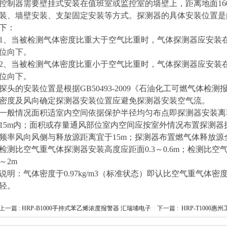
控制器需要壁挂式安装在值班室或监控室的墙壁上，距离地面16
装、墙壁安装、支架固定安装等方式。探测器的具体安装位置是
下：
1、当被检测气体密度比重大于空气比重时，气体探测器应安装在距离
位向下。
2、当被检测气体密度比重小于空气比重时，气体探测器应安装在距离
位向下。
探头的安装位置是根据GB50493-2009《石油化工可燃气体
密度及风向确定探测器安装位置应避免探测器安装空气流。
一般情况面积适室内空间依据保护半径均匀布点即探测器安装离释
15m内；面积或存量通风部位室内空间应按室外情况布置探测
频率风向风侧与释放源距离宜于15m；探测器布置燃气体释放源
检测比空气重气体探测器安装高度应距面0.3～0.6m；检测比空
～2m
说明：气体密度于0.97kg/m3（标准状态）即认比空气重气体密度于
轻。
上一篇 :
HRP-B1000手持式苯乙烯浓度报警器 汇瑞埔电子
下一篇 :
HRP-T100