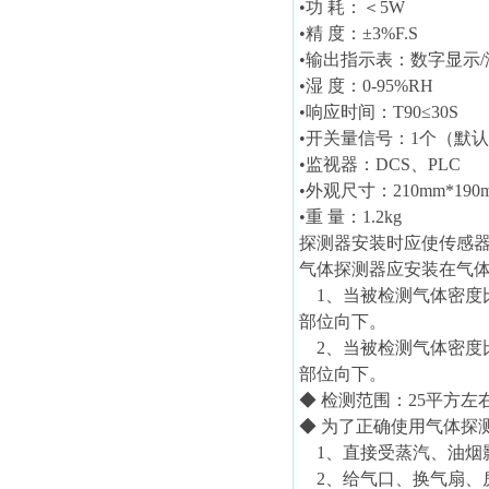
•功 耗：＜5W
•精 度：±3%F.S
•输出指示表：数字显示/
•湿 度：0-95%RH
•响应时间：T90≤30S
•开关量信号：1个（默
•监视器：DCS、PLC
•外观尺寸：210mm*190m
•重 量：1.2kg
探测器安装时应使传感
气体探测器应安装在气
1、当被检测气体密度比
部位向下。
2、当被检测气体密度比
部位向下。
◆ 检测范围：25平方左
◆ 为了正确使用气体探
1、直接受蒸汽、油烟
2、给气口、换气扇、