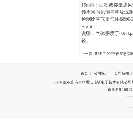
15m内；面积或存量通
频率风向风侧与释放源距
检测比空气重气体探测器安
～2m
说明：气体密度于0.97k
轻。
上一篇 :
HRP-T1000宁夏应急
首页
公司简介
公司新闻
|
|
|
2026 版权所有©郑州汇瑞埔电子技术有限公
豫ICP备16012