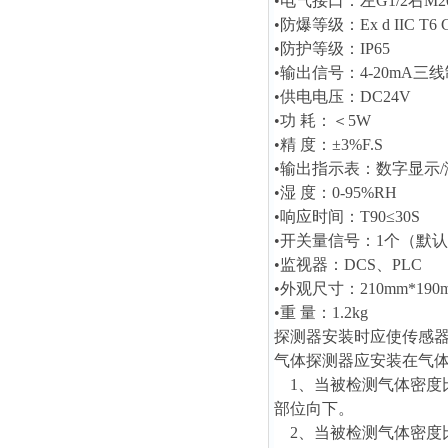
•电气接口：左G1/2右M20
•防爆等级：Ex d IIC T6 
•防护等级：IP65
•输出信号：4-20mA三线
•供电电压：DC24V
•功 耗：＜5W
•精 度：±3%F.S
•输出指示表：数字显示/
•湿 度：0-95%RH
•响应时间：T90≤30S
•开关量信号：1个（默
•监视器：DCS、PLC
•外观尺寸：210mm*190m
•重 量：1.2kg
探测器安装时应使传感
气体探测器应安装在气
1、当被检测气体密度比
部位向下。
2、当被检测气体密度比