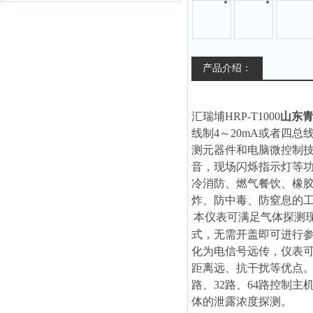
产品介绍：
汇瑞埔HRP-T1000
山东
线制4～20mA或者四
测元器件和电脑微控制
音，现场闪烁指示灯等功
冷消防、燃气餐饮、橡
炸、防中毒、防窒息的
本仪表可满足气体探测
式，无需开盖即可进行参数设
化为电信号远传，仪表可采
距离远、抗干扰等优点。
路、32路、64路控制
体的泄露浓度探测。