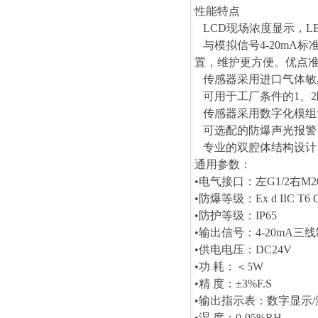
性能特点
LCD现场浓度显示，L
与模拟信号4-20mA
置，维护更方便。优点
传感器采用进口气体敏
可用于工厂条件的1、2
传感器采用数字化模组
可选配的防爆声光报警
专业的双腔体结构设计
通用参数：
•电气接口：左G1/2右M20
•防爆等级：Ex d IIC T6 
•防护等级：IP65
•输出信号：4-20mA三线
•供电电压：DC24V
•功 耗：＜5W
•精 度：±3%F.S
•输出指示表：数字显示/
•湿 度：0-95%RH