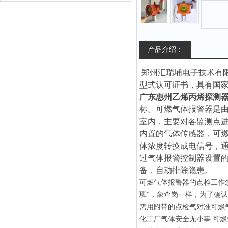
产品介绍：
郑州汇瑞埔电子技术有
型式认可证书，具有国
广东惠州乙烯丙烯探测
标。可燃气体报警器是
室内，主要对各监测点
内置的气体传感器，可
体浓度转换成电信号，
过气体报警控制器设置
备，自动排除隐患。
可燃气体报警器的点检工作怎
班"，象查岗一样，为了确
需用附带的点检气对准可燃
化工厂气体安全无小事 可