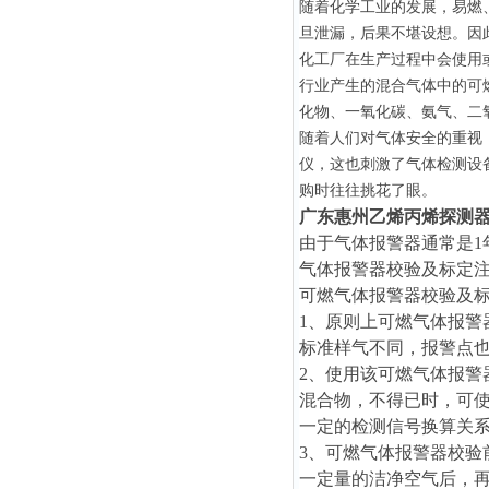
随着化学工业的发展，易燃
旦泄漏，后果不堪设想。因
化工厂在生产过程中会使用
行业产生的混合气体中的可
化物、一氧化碳、氨气、二
随着人们对气体安全的重视
仪，这也刺激了气体检测设
购时往往挑花了眼。
广东惠州乙烯丙烯探测
由于气体报警器通常是
气体报警器校验及标定
可燃气体报警器校验及
1、原则上可燃气体报
标准样气不同，报警点
2、使用该可燃气体报
混合物，不得已时，可
一定的检测信号换算关
3、可燃气体报警器校
一定量的洁净空气后，