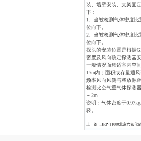
装、墙壁安装、支架固
下：
1、当被检测气体密度比重
位向下。
2、当被检测气体密度比重
位向下。
探头的安装位置是根据GB
密度及风向确定探测器
一般情况面积适室内空间
15m内；面积或存量通
频率风向风侧与释放源距
检测比空气重气体探测器安
～2m
说明：气体密度于0.97k
轻。
上一篇 :
HRP-T1000北京六氟