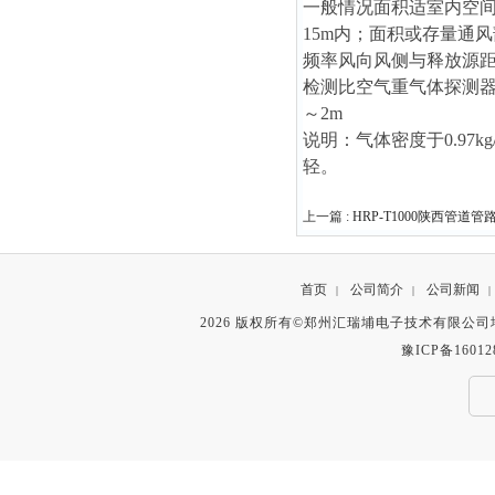
一般情况面积适室内空间
15m内；面积或存量通
频率风向风侧与释放源距
检测比空气重气体探测器安
～2m
说明：气体密度于0.97k
轻。
上一篇 :
HRP-T1000陕西管道
首页
公司简介
公司新闻
|
|
|
2026 版权所有©郑州汇瑞埔电子技术有限公
豫ICP备16012