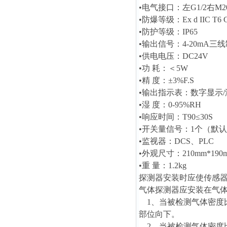
•电气接口：左G1/2右M20
•防爆等级：Ex d IIC T6 
•防护等级：IP65
•输出信号：4-20mA三线
•供电电压：DC24V
•功 耗：＜5W
•精 度：±3%F.S
•输出指示表：数字显示/
•湿 度：0-95%RH
•响应时间：T90≤30S
•开关量信号：1个（默
•监视器：DCS、PLC
•外观尺寸：210mm*190m
•重 量：1.2kg
探测器安装时应使传感
气体探测器应安装在气
1、当被检测气体密度比
部位向下。
2、当被检测气体密度比