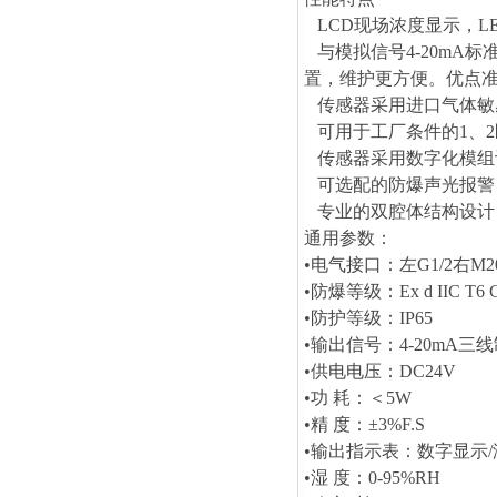
LCD现场浓度显示，L
与模拟信号4-20mA
置，维护更方便。优点
传感器采用进口气体敏
可用于工厂条件的1、2
传感器采用数字化模组
可选配的防爆声光报警
专业的双腔体结构设计
通用参数：
•电气接口：左G1/2右M20
•防爆等级：Ex d IIC T6 
•防护等级：IP65
•输出信号：4-20mA三线
•供电电压：DC24V
•功 耗：＜5W
•精 度：±3%F.S
•输出指示表：数字显示/
•湿 度：0-95%RH