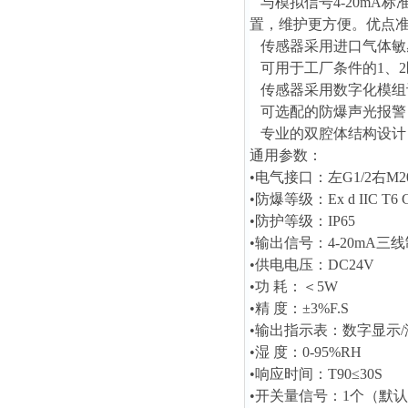
与模拟信号4-20mA
置，维护更方便。优点
传感器采用进口气体敏
可用于工厂条件的1、2
传感器采用数字化模组
可选配的防爆声光报警
专业的双腔体结构设计
通用参数：
•电气接口：左G1/2右M20
•防爆等级：Ex d IIC T6 
•防护等级：IP65
•输出信号：4-20mA三线
•供电电压：DC24V
•功 耗：＜5W
•精 度：±3%F.S
•输出指示表：数字显示/
•湿 度：0-95%RH
•响应时间：T90≤30S
•开关量信号：1个（默