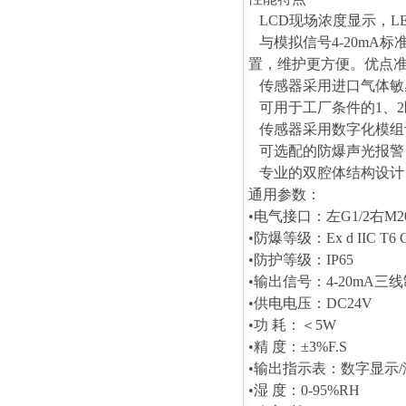
LCD现场浓度显示，L
与模拟信号4-20mA
置，维护更方便。优点
传感器采用进口气体敏
可用于工厂条件的1、2
传感器采用数字化模组
可选配的防爆声光报警
专业的双腔体结构设计
通用参数：
•电气接口：左G1/2右M20
•防爆等级：Ex d IIC T6 
•防护等级：IP65
•输出信号：4-20mA三线
•供电电压：DC24V
•功 耗：＜5W
•精 度：±3%F.S
•输出指示表：数字显示/
•湿 度：0-95%RH