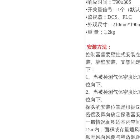
•响应时间：T90≤30S
•开关量信号：1个（默
•监视器：DCS、PLC
•外观尺寸：210mm*190m
•重 量：1.2kg
安装方法：
控制器需要壁挂式安装在
装、墙壁安装、支架固
下：
1、当被检测气体密度比重
位向下。
2、当被检测气体密度比重
位向下。
探头的安装位置是根据GB
密度及风向确定探测器
一般情况面积适室内空间
15m内；面积或存量通
频率风向风侧与释放源距