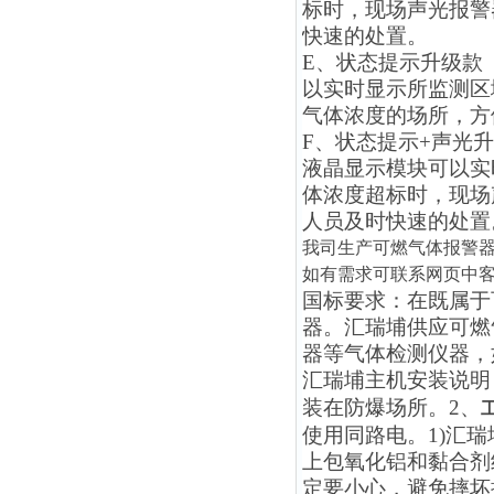
标时，现场声光报警
快速的处置。
E
、状态提示
升级
款（
以实时显示所监测区
气体浓度的场所，方
F
、状态提示+声光
升
液晶显示模块可以实
体浓度超标时，现场
人员及时快速的处置
我司生产可燃气体报警
如有需求可联系网页中
国标要求：在既属于
器。汇瑞埔供应
可燃
器等气体检测仪器，
汇瑞埔
主机安装说明
装在防爆场所。2
、
使用同路电
。
1)
汇瑞
上包氧化铝和黏合剂
定要小心，避免摔坏探