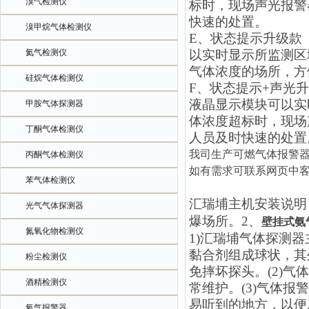
溴气检测仪
标时，现场声光报警
快速的处置。
溴甲烷气体检测仪
E
、状态提示
升级
款（
氦气检测仪
以实时显示所监测区
气体浓度的场所，方
硅烷气体检测仪
F
、状态提示+声光
升
液晶显示模块可以实
甲胺气体探测器
体浓度超标时，现场
丁酮气体检测仪
人员及时快速的处置
我司生产可燃气体报警
丙酮气体检测仪
如有需求可联系网页中
苯气体检测仪
汇瑞埔
主机安装说明
光气气体探测器
爆场所。2
、
壁挂式氨
氮氧化物检测仪
1)
汇瑞埔
气体探测器
黏合剂组成球状，其
粉尘检测仪
免摔坏探头。(2)气
酒精检测仪
常维护。(3)气体
易听到的地方，以便
氧气报警器