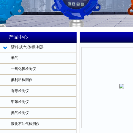
产品中心
壁挂式气体探测器
氯气
一氧化氮检测仪
氟利昂检测仪
有毒检测仪
甲苯检测仪
氮气检测仪
液化石油气检测仪