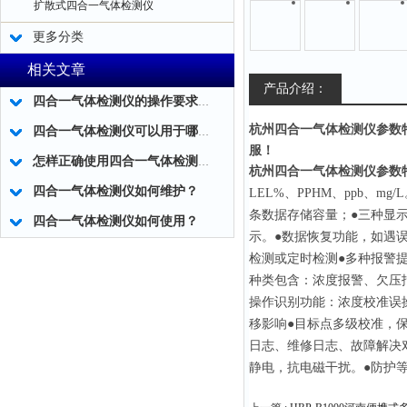
扩散式四合一气体检测仪
更多分类
相关文章
产品介绍：
四合一气体检测仪的操作要求有哪些？
杭州四合一气体检测仪参数
四合一气体检测仪可以用于哪些场所?
服！
怎样正确使用四合一气体检测仪？
杭州四合一气体检测仪参数
四合一气体检测仪如何维护？
LEL%、PPHM、ppb、
条数据存储容量；●三种显
四合一气体检测仪如何使用？
示。●数据恢复功能，如遇误
检测或定时检测●多种报警
种类包含：浓度报警、欠压
操作识别功能：浓度校准误
移影响●目标点多级校准，保
日志、维修日志、故障解决
静电，抗电磁干扰。●防护等