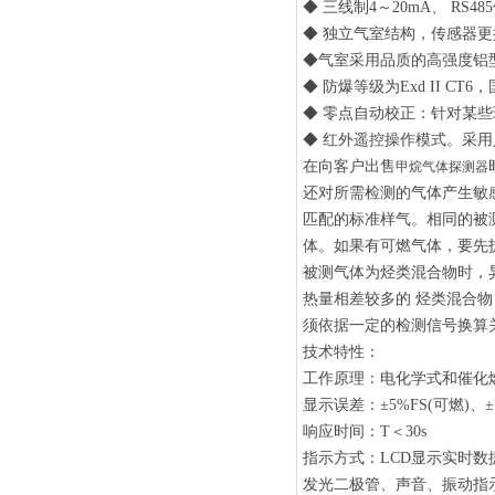
◆ 三线制4～20mA、 R
◆ 独立气室结构，传感器
◆气室采用品质的高强度铝
◆ 防爆等级为Exd II C
◆ 零点自动校正：针对某
◆ 红外遥控操作模式。采
在向客户出售
甲烷气体探测器
还对所需检测的气体产生敏感
匹配的标准样气。相同的被测
体。如果有可燃气体，要先拆
被测气体为烃类混合物时，异
热量相差较多的 烃类混合
须依据一定的检测信号换算
技术特性：
工作原理：电化学式和催化
显示误差：±5%FS(可燃)、±
响应时间：T＜30s
指示方式：LCD显示实时数
发光二极管、声音、振动指