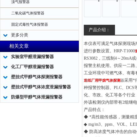
溴气报警器
二氧化碳气体报警器
固定式毒性气体报警器
产品介绍：
更多分类
本仪表可满足气体探测现场
相关文章
进行参数设置。HRP-T1000
实验室甲醛泄漏报警器
RS3082，三线制4～20m
报警主机使用。供应一二路
化工厂甲醇泄漏报警器
工业环境中可燃气体、有毒
壁挂式甲醇气体探测报警器
采用*
造纸厂用甲烷气体探测
器
壁挂式甲醇气体浓度泄漏报警器
种报警控制器、PLC、D
化、市政、化工等各个行业
防爆型甲醇气体泄漏报警器
外该检测仪内部带有2组继
产品特点：
◆ *高性能传感器，测量精
◆ mg/m3、ppm、VOL、
◆ 防高浓度气体冲击的自