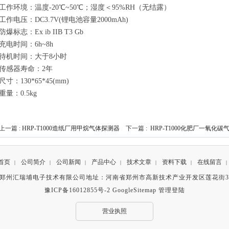
工作环境：温度-20℃~50℃；湿度＜95%RH（无结露）
工作电压：DC3.7V(锂电池容量2000mAh)
防爆标志：Ex ib IIB T3 Gb
充电时间：6h~8h
待机时间：大于8小时
传感器寿命：2年
尺寸：130*65*45(mm)
重量：0.5kg
上一篇 :
HRP-T1000造纸厂用甲烷气体探测器
下一篇 :
HRP-T1000化肥厂一氧化
首页
公司简介
公司新闻
产品中心
技术文章
资料下载
在线留言
|
|
|
|
|
|
|
有©郑州汇瑞埔电子技术有限公司地址：河南省郑州市高新技术产业开发区莲花街3
豫ICP备16012855号-2
GoogleSitemap
管理登陆
营业执照