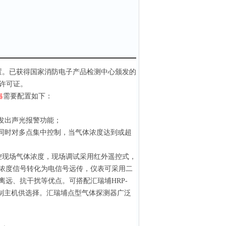
置。已获得国家消防电子产品检测中心颁发的
许可证。
需要配置如下：
器
发出声光报警功能
；
同时对多点集中控制，当气体浓度达到或超
控现场气体浓度，现场调试采用红外遥控式，
浓度信号转化为电信号远传，仪表可采用二
输距离远、抗干扰等优点。可搭配汇瑞埔HRP-
路控制主机供选择。汇瑞埔点型气体探测器广泛