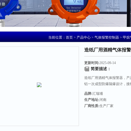
当前位置：
首页
>
产品中心
>
气体报警控制器
>
甲烷
造纸厂用酒精气体报警
更新时间:
2025-09-14
简要描述：
造纸厂用酒精气体报警器，产
铝一次成型防爆隔爆设计，接
品牌:
汇瑞埔
生产地址:
河南
厂商性质:
生产厂家