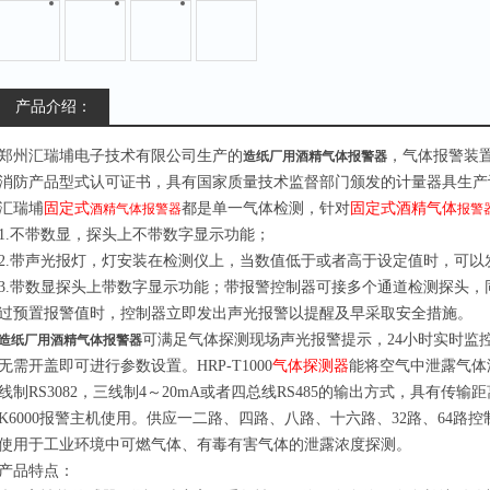
产品介绍：
郑州汇瑞埔电子技术
有限公司生产的
，气体报警装
造纸厂用酒精气体报警器
消防产品型式认可证书，具有国家质量技术监督部门颁发的计量器具生产
汇瑞埔
固定式
都是单一气体检测
，
针对
固定式酒精气体
酒精气体报警器
报警
1.
不带数显
，
探头上不带数字显示功能
；
2.
带声光报灯
，
灯安装在检测仪上，当数值低于或者高于设定值时，可以
3.
带数显探头上带数字显示功能
；
带报警控制器可接多个通道检测探头，
过预置报警值时，控制器立即发出声光报警以提醒及早采取安全措施
。
可满足气体探测现场声光报警提示，24小时实时监
造纸厂用酒精气体报警器
无需开盖即可进行参数设置。HRP-T1000
气体探测器
能将空气中泄露气体
线制RS3082，三线制4～20mA或者四总线RS485的输出方式，具有传
K6000报警主机使用。供应一二路、四路、八路、十六路、32路、64
使用于工业环境中可燃气体、有毒有害气体的泄露浓度探测。
产品特点：