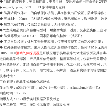
◆ *高性能传感器，测量精度高，重复性好，使用寿命使用寿命长达2年
◆ mg/m3、ppm、VOL、LEL多种单位可选择；
◆ 防高浓度气体冲击的自动保护功能，具有恢复出厂设置，防止误操作
◆ 三线制4～20mA、 RS485信号输出可选，继电器输出，数据恢复，
◆ 独立气室结构，传感器更换便捷，无须现场标定；
◆气室采用品质的高强度铝型材，耐磨耐腐浊，适用于复杂恶劣的工业环
◆ 防爆等级为Exd II CT6，国家防爆电气检验中心认证；
◆ 零点自动校正：针对某些环境应用，仪表可实现零点自动校正功能；
◆ 红外遥控操作模式。采用人性化红外遥控操作模式。任何情况下无需
HRP-T1000
酒精
气体探测器
是可以应用于易燃易爆气体泄漏场所及其有毒
进口电化学传感器，产品具有信号稳定，精度高等优点，仪表外壳采用铸
各种危险场所。汇瑞埔仪表广泛使用于制药，化工化肥，天然气管网，污
厂，制冷车间，化工车间，燃气站区，锅炉房，酒店厨房操作间等需要
技术特性：
工作原理：电化学式和催化燃烧式
显示误差：±5%FS(可燃)、±10%（一氧化碳）、±5μmol/mol(硫化氢)
响应时间：T＜30s
指示方式：LCD显示实时数据及系统状态
发光二极管、声音、振动指示报警、故障及欠压