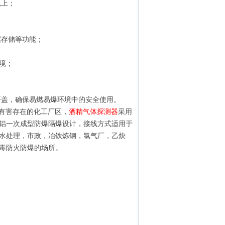
以上；
；
数据存储等功能；
境；
开盖，确保易燃易爆环境中的安全使用。
有害存在的化工厂区，
酒精
气体探测器
采用
铝一次成型防爆隔爆设计，接线方式适用于
水处理，市政，冶铁炼钢，氯气厂，乙炔
防毒防火防爆的场所。