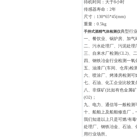
待机时间：大于8小时
传感器寿命：2年
尺寸：130*65*45(mm)
重量：0.5kg
典型行
手持式酒精气体检测仪
一、餐饮业、锅炉房、加气站
二、污水处理厂、污泥处理厂,检
三、自来水厂检测(CL2)、二
四、钢铁冶金行业检测一氧化碳
五、油漆厂(车间、仓库)检
六、喷涂厂、烤漆房检测可
七、石油、化工企业比较复
八、非煤矿(比如有色金属矿
(O2)；
九、电力、通信等一般检测可燃
十、船舶上及船舶修造厂，
我们知道以上只是可燃/有
处理厂、钢铁冶金、石油、
用行业场所。