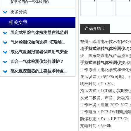
扩散式四合一气体检测仪
更多分类
相关文章
产品介绍：
固定式甲烷气体探测器在线监测
郑州汇瑞埔电子技术有限公
气体检测仪如何选择_汇瑞埔可燃|有毒气体检测仪
埔
手持式酒精气体检测仪
均
液化气泄漏报警器保障用气安全
证、国家防爆电气产品质量
四合一气体检测仪如何维护？
手持式酒精气体检测仪
技术
工作原理：电化学式和催化
硫化氢探测器的主要技术特点这里都总结好了
显示误差：±5%FS(可燃)、±
响应时间：T＜30s
指示方式：LCD显示实时数
发光二极管、声音、振动指
工作环境：温度-20℃~50℃
工作电压：DC3.7V(锂电池容量
防爆标志：Ex ib IIB T3 Gb
充电时间：6h~8h