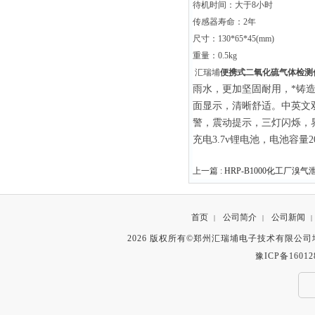
待机时间：大于8小时
传感器寿命：2年
尺寸：130*65*45(mm)
重量：0.5kg
汇瑞埔
便携式二氧化硫气体检测
雨水，更加坚固耐用，*铸造坚
面显示，清晰舒适。中英文
警，震动提示，三灯闪烁，
充电3.7v锂电池，电池容量
上一篇 :
HRP-B1000化工厂溴
首页
公司简介
公司新闻
|
|
|
2026 版权所有©郑州汇瑞埔电子技术有限公
豫ICP备16012