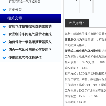
扩散式四合一气体检测仪
更多分类
相关文章
产品介绍：
智能气体报警控制器的主要功能及特点有哪些
郑州汇瑞埔电子技术有限公司是
食品制冷车间氨气显示浓度报警器
体检测仪
均为防爆型设计，产品
如何保持一氧化碳报警器探头的检测灵敏度
中心防爆合格证。
四合一气体检测仪如何使用？
便携式二氧化硫气体检测仪
技术
工作原理：电化学式和催化燃烧
便携式氧气气体检测仪
显示误差：±5%FS(可燃)、±10%（
响应时间：T＜30s
指示方式：LCD显示实时数据及
发光二极管、声音、振动指示报
工作环境：温度-20℃~50℃；湿
工作电压：DC3.7V(锂电池容量200
防爆标志：Ex ib IIB T3 Gb
充电时间：6h~8h