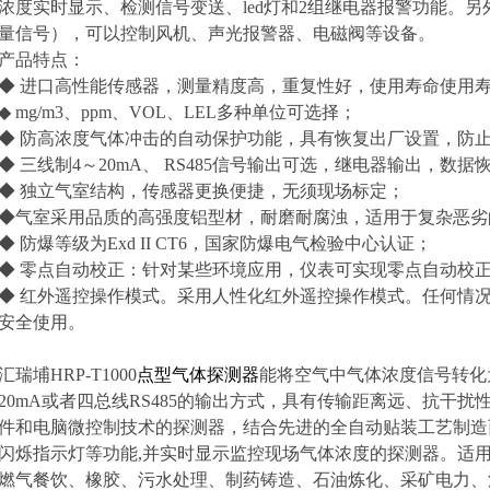
浓度实时显示、检测信号变送、led灯和2组继电器报警功能。
量信号），可以控制风机、声光报警器、电磁阀等设备。
产品特点：
◆ 进口高性能传感器，测量精度高，重复性好，使用寿命使用寿
◆ mg/m3、ppm、VOL、LEL多种单位可选择；
◆ 防高浓度气体冲击的自动保护功能，具有恢复出厂设置，防
◆ 三线制4～20mA、 RS485信号输出可选，继电器输出，数
◆ 独立气室结构，传感器更换便捷，无须现场标定；
◆气室采用品质的高强度铝型材，耐磨耐腐浊，适用于复杂恶劣
◆ 防爆等级为Exd II CT6，国家防爆电气检验中心认证；
◆ 零点自动校正：针对某些环境应用，仪表可实现零点自动校
◆ 红外遥控操作模式。采用人性化红外遥控操作模式。任何情
安全使用。
汇瑞埔HRP-T1000
点型气体探测器
能将空气中气体浓度信号转化
20mA或者四总线RS485的输出方式，具有传输距离远、抗干
件和电脑微控制技术的探测器，结合先进的全自动贴装工艺制造
闪烁指示灯等功能,并实时显示监控现场气体浓度的探测器。适
燃气餐饮、橡胶、污水处理、制药铸造、石油炼化、采矿电力、