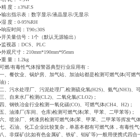
•精 度：±3%F.S
•输出指示表：数字显示/液晶显示/无显示
•湿 度：0-95%RH
•响应时间：T90≤30S
•开关量信号：1个（默认无源输出
）
•监视器：DCS、PLC
•外观尺寸：210mm*190mm*95mm
•重 量：1.2kg
可燃/有毒性气体报警器典型行业应用有：
一、餐饮业、锅炉房、加气站、加油站都是检测可燃气体(可燃气
油)；
二、污水处理厂、污泥处理厂,检测硫化氢(H2S)、氨气(NH3)、可
三、自来水厂检测(CL2)、二氧化氯(CLO2)；
四、钢铁冶金行业检测一氧化碳(CO)、可燃气体(CH4、H2)；
五、油漆厂(车间、仓库)检测可燃气体(苯、甲苯、二甲苯等)；
六、喷涂厂、烤漆房检测可燃气体(苯、甲苯、二甲苯等挥发气
七、石油、化工企业比较复杂，单基本都有可燃气体，有毒性气
八、非煤矿(比如有色金属矿、铁矿、钼矿等)一般用便携式四合一