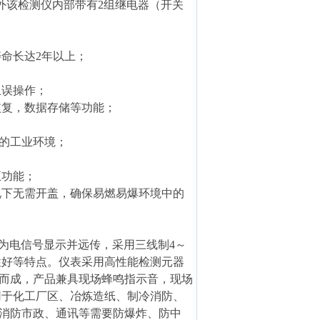
另外该检测仪内部带有2组继电器（开关
命长达2年以上；
止误操作；
据恢复，数据存储等功能；
的工业环境；
正功能；
况下无需开盖，确保易燃易爆环境中的
为电信号显示并远传，采用三线制4～
扰性好等特点。仪表采用高性能检测元器
而成，产品兼具现场蜂鸣指示音，现场
用于化工厂区、冶炼造纸、制冷消防、
消防市政、通讯等需要防爆炸、防中