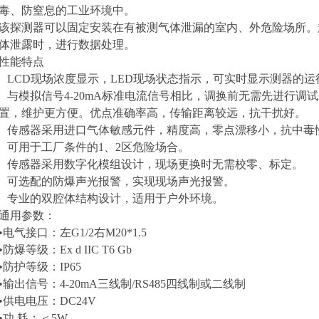
毒、防窒息的工业环境中。
该探测器
可以固定安装在有被测气体泄漏的室内、外危险场所。
体泄露时，进行数据处理。
性能特点
LCD现场浓度显示，LED现场状态指示，可实时显示测器的运
与模拟信号4-20mA标准电流信号相比，调换前无需先进行调
置，维护更方便。优点准确率高，传输距离较远，抗干扰好。
传感器采用进口气体敏感元件，精度高，零点漂移小，抗中毒
可用于工厂条件的1、2区危险场合。
传感器采用数字化模组设计，现场更换时无需校零、标定。
可选配的防爆声光报警，实现现场声光报警。
专业的双腔体结构设计，适用于户外环境。
通用参数：
•电气接口：左G1/2右M20*1.5
•防爆等级：Ex d IIC T6 Gb
•防护等级：IP65
•输出信号：4-20mA三线制/RS485四线制或二线制
•供电电压：DC24V
•功 耗：＜5W