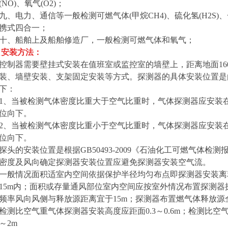
(NO)、氧气(O2)；
九、电力、通信等一般检测可燃气体(甲烷CH4)、硫化氢(H2S)、一
携式四合一；
十、船舶上及船舶修造厂，一般检测可燃气体和氧气；
安装方法：
控制器需要壁挂式安装在值班室或监控室的墙壁上，距离地面16
装、墙壁安装、支架固定安装等方式。探测器的具体安装位置是
下：
1、当被检测气体密度比重大于空气比重时，气体探测器应安装在距离
位向下。
2、当被检测气体密度比重小于空气比重时，气体探测器应安装在距离
位向下。
探头的安装位置是根据GB50493-2009《石油化工可燃气体
密度及风向确定探测器安装位置应避免探测器安装空气流。
一般情况面积适室内空间依据保护半径均匀布点即探测器安装离释
15m内；面积或存量通风部位室内空间应按室外情况布置探测
频率风向风侧与释放源距离宜于15m；探测器布置燃气体释放源
检测比空气重气体探测器安装高度应距面0.3～0.6m；检测比空
～2m