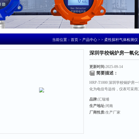
当前位置：
首页
>
产品中心
> >
柔性探杆气体检测仪
深圳学校锅炉房一氧化
更新时间:
2025-09-14
简要描述：
HRP-T1000 深圳学校锅
化为电信号远传，仪表可采用二线制
的输出方式，具有传输距离远
品牌:
汇瑞埔
生产地址:
河南
厂商性质:
生产厂家