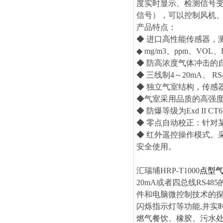
度实时显示、检测信号变
信号），可以控制风机
产品特点：
◆ 进口高性能传感器，
◆ mg/m3、ppm、VO
◆ 防高浓度气体冲击的
◆ 三线制4～20mA、
◆ 独立气室结构，传感
◆气室采用品质的高强
◆ 防爆等级为Exd II
◆ 零点自动校正：针对
◆ 红外遥控操作模式。
安全使用。
汇瑞埔HRP-T1000
点型
20mA或者四总线RS
件和电脑微控制技术的
闪烁指示灯等功能,并实
燃气餐饮、橡胶、污水