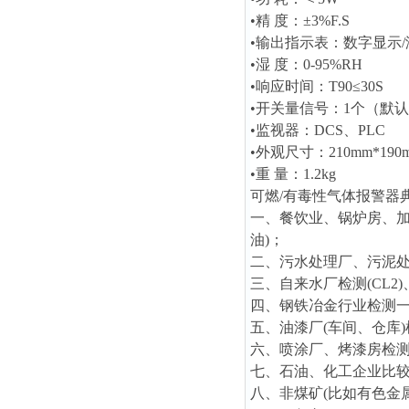
•精 度：±3%F.S
•输出指示表：数字显示/
•湿 度：0-95%RH
•响应时间：T90≤30S
•开关量信号：1个（默
•监视器：DCS、PLC
•外观尺寸：210mm*190m
•重 量：1.2kg
可燃/有毒性气体报警器
一、餐饮业、锅炉房、加
油)；
二、污水处理厂、污泥处理厂
三、自来水厂检测(CL2)
四、钢铁冶金行业检测一氧
五、油漆厂(车间、仓库
六、喷涂厂、烤漆房检测
七、石油、化工企业比
八、非煤矿(比如有色金