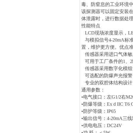
毒、防窒息的工业环境
该探测器
可以固定安装
体泄露时，进行数据处
性能特点
LCD现场浓度显示，L
与模拟信号4-20mA
置，维护更方便。优点
传感器采用进口气体敏
可用于工厂条件的1、2
传感器采用数字化模组
可选配的防爆声光报警
专业的双腔体结构设计
通用参数：
•电气接口：左G1/2右M20
•防爆等级：Ex d IIC T6 
•防护等级：IP65
•输出信号：4-20mA三线
•供电电压：DC24V
•功 耗：＜5W