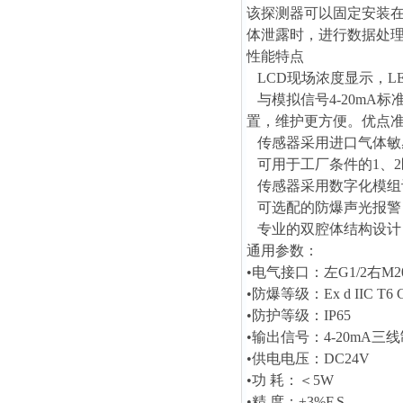
该探测器
可以固定安装
体泄露时，进行数据处
性能特点
LCD现场浓度显示，L
与模拟信号4-20mA
置，维护更方便。优点
传感器采用进口气体敏
可用于工厂条件的1、2
传感器采用数字化模组
可选配的防爆声光报警
专业的双腔体结构设计
通用参数：
•电气接口：左G1/2右M20
•防爆等级：Ex d IIC T6 
•防护等级：IP65
•输出信号：4-20mA三线
•供电电压：DC24V
•功 耗：＜5W
•精 度：±3%F.S