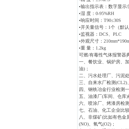
•输出指示表：数字显示/
•湿 度：0-95%RH
•响应时间：T90≤30S
•开关量信号：1个（默
•监视器：DCS、PLC
•外观尺寸：210mm*190m
•重 量：1.2kg
可燃/有毒性气体报警器
一、餐饮业、锅炉房、加
油)；
二、污水处理厂、污泥处理厂
三、自来水厂检测(CL2)
四、钢铁冶金行业检测一氧
五、油漆厂(车间、仓库
六、喷涂厂、烤漆房检测
七、石油、化工企业比
八、非煤矿(比如有色金
(NO)、氧气(O2)；