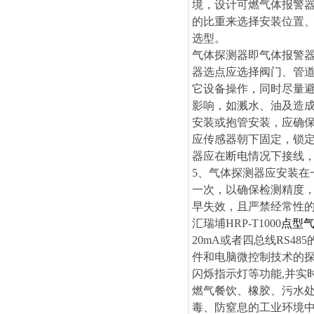
境，设计可燃气体报警
的比重来选择安装位置
选型。
气体探测器即气体报警
器选点应选择阀门、管
它设备操作，同时尽量
影响，如溅水、油及造
安装或抱管安装，应确
应传感器朝下固定，锁定
器应在断电情况下接线
5、气体探测器应安装在
一次，以确保检测精度
早失效，且严禁经常性
汇瑞埔HRP-T1000
点型
20mA或者四总线RS
件和电脑微控制技术的
闪烁指示灯等功能,并实
燃气餐饮、橡胶、污水
毒、防窒息的工业环境