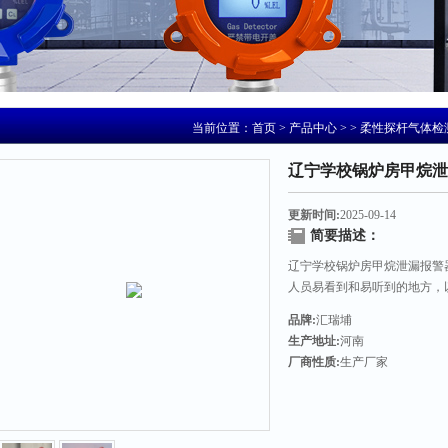
当前位置：
首页
>
产品中心
> >
柔性探杆气体检
辽宁学校锅炉房甲烷泄
更新时间:
2025-09-14
简要描述：
辽宁学校锅炉房甲烷泄漏报警
人员易看到和易听到的地方，
品牌:
汇瑞埔
生产地址:
河南
厂商性质:
生产厂家