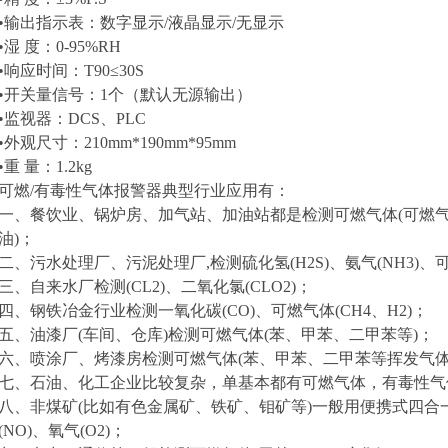
•输出指示表：数字显示/液晶显示/无显示
•湿 度：0-95%RH
•响应时间：T90≤30S
•开关量信号：1个（默认无源输出
）
•监视器：DCS、PLC
•外观尺寸：210mm*190mm*95mm
•重 量：1.2kg
可燃/有毒性气体报警器典型行业应用有：
一、餐饮业、锅炉房、加气站、加油站都是检测可燃气体(可燃气
油)；
二、污水处理厂、污泥处理厂,检测硫化氢(H2S)、氨气(NH3)、可
三、自来水厂检测(CL2)、二氧化氯(CLO2)；
四、钢铁冶金行业检测一氧化碳(CO)、可燃气体(CH4、H2)；
五、油漆厂(车间、仓库)检测可燃气体(苯、甲苯、二甲苯等)；
六、喷涂厂、烤漆房检测可燃气体(苯、甲苯、二甲苯等挥发气
七、石油、化工企业比较复杂，单基本都有可燃气体，有毒性气
八、非煤矿(比如有色金属矿、铁矿、钼矿等)一般用便携式四合一
(NO)、氧气(O2)；