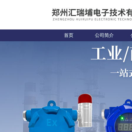
首页
公司简介