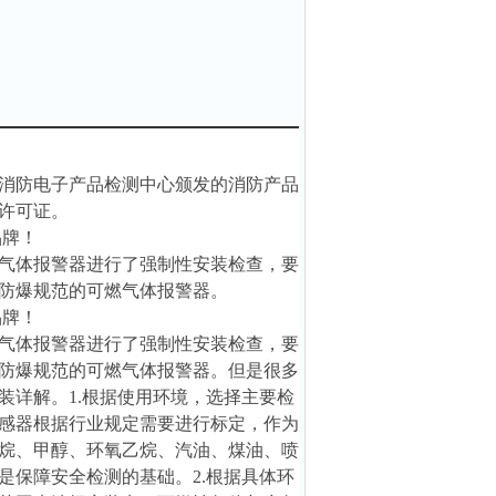
消防电子产品检测中心颁发的消防产品
许可证。
品牌！
气体报警器进行了强制性安装检查，要
防爆规范的可燃气体报警器。
品牌！
气体报警器进行了强制性安装检查，要
防爆规范的可燃气体报警器。但是很多
装详解。1.根据使用环境，选择主要检
感器根据行业规定需要进行标定，作为
烷、甲醇、环氧乙烷、汽油、煤油、喷
是保障安全检测的基础。2.根据具体环