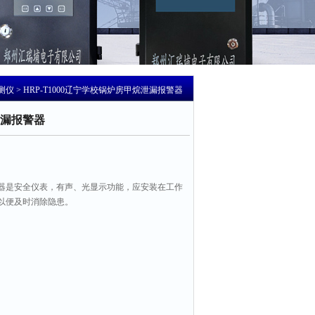
测仪
> HRP-T1000辽宁学校锅炉房甲烷泄漏报警器
漏报警器
器是安全仪表，有声、光显示功能，应安装在工作
以便及时消除隐患。