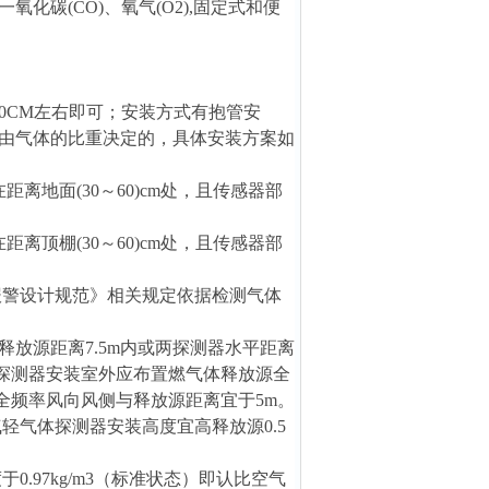
氧化碳(CO)、氧气(O2),固定式和便
0CM左右即可；安装方式有抱管安
由气体的比重决定的，具体安装方案如
地面(30～60)cm处，且传感器部
顶棚(30～60)cm处，且传感器部
检测报警设计规范》相关规定依据检测气体
放源距离7.5m内或两探测器水平距离
器探测器安装室外应布置燃气体释放源全
全频率风向风侧与释放源距离宜于5m。
气轻气体探测器安装高度宜高释放源0.5
0.97kg/m3（标准状态）即认比空气