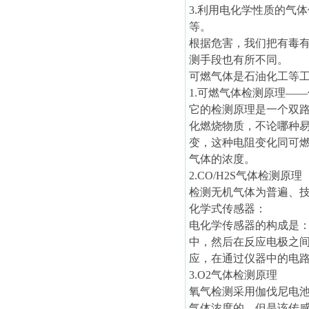
3.利用电化学性质的气
等。
根据危害，我们把有毒
测手段也有所不同。
可燃气体是石油化工等
1.可燃气体检测原理—
它的检测原理是一个双
化燃烧物质，不论哪种
变，这种电阻变化同可
气体的浓度。
2.CO/H2S气体检测原理
检测无机气体为普遍、
化学式传感器：
电化学传感器的构成是
中，然后在反应电极之
应，在通过仪器中的电
3.O2气体检测原理
氧气检测采用伽伐尼电
气体浓度的。但是该传