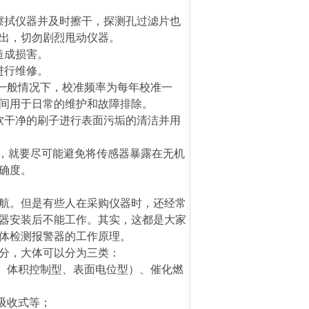
擦拭仪器并及时擦干，探测孔过滤片也
出，切勿剧烈甩动仪器。
造成损害。
进行维修。
，一般情况下，校准频率为每年校准一
间用于日常的维护和故障排除。
软干净的刷子进行表面污垢的清洁并用
”，就要尽可能避免将传感器暴露在无机
确度。
航。但是有些人在采购仪器时，还经常
器安装后不能工作。其实，这都是大家
体检测报警器的工作原理。
分，大体可以分为三类：
型、体积控制型、表面电位型）、催化燃
吸收式等；