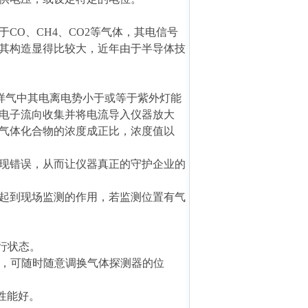
CO、CH4、CO2等气体，其电信号
其构造显得比较大，近年由于半导体技
。样气中其电离电势小于或等于紫外灯能
电子流向收集并将电流导入仪器放大
气体化合物的浓度成正比，浓度值以
现错误，从而让仪器真正的守护企业的
起到现场监测的作用，若监测位置有气
行状态。
试，可随时随意调换气体探测器的位
性能好。