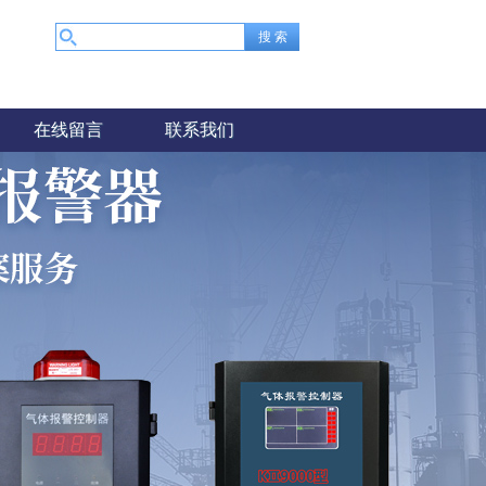
在线留言
联系我们