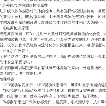
4.红外线气体检测仪检测原理
红外线气体传感器对气体的检测，具有选择性检测的特点，常用于
的获得主要利用电容微音器，由于测量气体的气室比较长，所以
术的发展和系统的改进，红外线气体传感器的体积已大为缩小。
5.光电离检测原理
光电离探测器（PID）是用一只紫外灯泡电离被检测的化合物
量的物质被电离，电离产生电流，电离室内建立的电厂迫使自由
器。仪表的软件系统将电流转化并以浓度报告出来。电流强度与
ppm显示在仪表上。
了解了这些气体检测仪的工作原理，我们在采购仪器时就不会出
气体安全不受侵犯！
该探测器
可以固定安装在有被测气体泄漏的室内、外危险场所。
体泄露时，进行数据处理。
性能特点
LCD现场浓度显示，LED现场状态指示，可实时显示测器的运
与模拟信号4-20mA标准电流信号相比，调换前无需先进行调
置，维护更方便。优点准确率高，传输距离较远，抗干扰好。
传感器采用进口气体敏感元件，精度高，零点漂移小，抗中毒