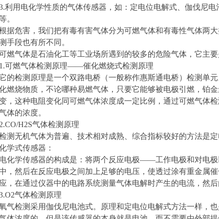
3.利用电化学性质的气体传感器，如：定电位电解式、伽伐尼
等。
根据危害，我们把有毒有害气体分为可燃气体和有毒性气体两大
测手段也有所不同。
可燃气体是石油化工等工业场所遇到的较多的危险气体，它主要
1.可燃气体检测原理——催化燃烧式检测原理
它的检测原理是一个双路电桥（一般称作惠斯通电桥）检测单元
化燃烧物质，不论哪种易燃气体，只要它能够被电极引燃，铂金
变，这种电阻变化同可燃气体浓度成一定比例，通过可燃气体检
气体的浓度。
2.CO/H2S气体检测原理
检测无机气体为普遍、技术相对成熟、综合指标较好的方法是定
化学式传感器：
电化学传感器的构成是：将两个反应电极——工作电极和对电极
中，然后在反应电极之间加上足够的电压，使透过涂有重金属催
应，在通过仪器中的电路系统测量气体电解时产生的电流，然后
3.O2气体检测原理
氧气检测采用伽伐尼电池式。原理和定电位电解式方法一样，也
气体浓度的。但是该传感器的本身就是电池，而不需要由外部提