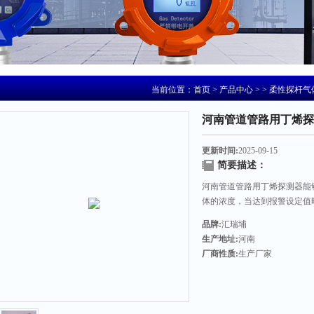
当前位置：
首页
>
产品中心
> >
柔性探杆气
河南管道管路用丁烯探
更新时间:
2025-09-15
简要描述：
河南管道管路用丁烯探测器能
体的浓度，当达到报警设定值
品牌:
汇瑞埔
生产地址:
河南
厂商性质:
生产厂家