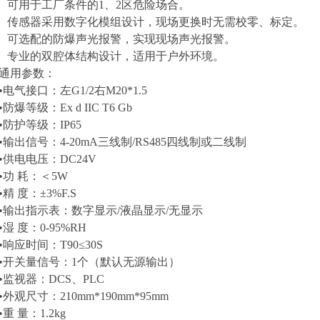
可用于工厂条件的1、2区危险场合。
传感器采用数字化模组设计，现场更换时无需校零、标定。
可选配的防爆声光报警，实现现场声光报警。
专业的双腔体结构设计，适用于户外环境。
通用参数：
•电气接口：左G1/2右M20*1.5
•防爆等级：Ex d IIC T6 Gb
•防护等级：IP65
•输出信号：4-20mA三线制/RS485四线制或二线制
•供电电压：DC24V
•功 耗：＜5W
•精 度：±3%F.S
•输出指示表：数字显示/液晶显示/无显示
•湿 度：0-95%RH
•响应时间：T90≤30S
•开关量信号：1个（默认无源输出
）
•监视器：DCS、PLC
•外观尺寸：210mm*190mm*95mm
•重 量：1.2kg