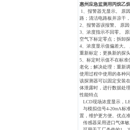
惠州应急监测用丙烷乙
1、报警器无显示。 原
路；清洁电路板并凉干
2、报警器误报警。 原
3、浓度指示不回零。 
空气下标定零点；拆卸
4、浓度显示值偏差大。
重新标定；更换新的探
5、标定时示值不在标准
老化；解决处理：重新调整
使用过程中使用的各种
该探测器
可以固定安装
体泄露时，进行数据处
性能特点
LCD现场浓度显示，L
与模拟信号4-20mA
置，维护更方便。优点
传感器采用进口气体敏
可用于工厂条件的1、2