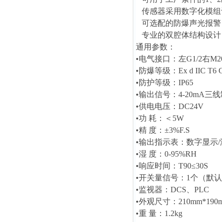
传感器采用数字化模组
可选配的防爆声光报警
专业的双腔体结构设计
通用参数：
•电气接口：左G1/2右M20
•防爆等级：Ex d IIC T6 
•防护等级：IP65
•输出信号：4-20mA三线
•供电电压：DC24V
•功 耗：＜5W
•精 度：±3%F.S
•输出指示表：数字显示/
•湿 度：0-95%RH
•响应时间：T90≤30S
•开关量信号：1个（默
•监视器：DCS、PLC
•外观尺寸：210mm*190m
•重 量：1.2kg