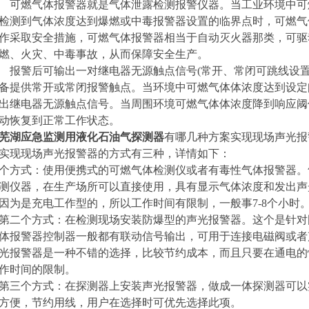
可燃气体报警器就是气体泄露检测报警仪器。当工业环境中可
检测到气体浓度达到爆燃或中毒报警器设置的临界点时，可燃气
作采取安全措施，可燃气体报警器相当于自动灭火器那类，可驱
燃、火灾、中毒事故，从而保障安全生产。
报警后可输出一对继电器无源触点信号(常开、常闭可跳线设置)
备提供常开或常闭报警触点。当环境中可燃气体体浓度达到设定阈
出继电器无源触点信号。当周围环境可燃气体体浓度降到响应阈
动恢复到正常工作状态。
芜湖应急监测用液化石油气探测器
有哪几种方案实现现场声光报
实现现场声光报警器的方式有三种，详情如下：
个方式：使用便携式的可燃气体检测仪或者有毒性气体报警器。
测仪器，在生产场所可以直接使用，具有显示气体浓度和发出声
因为是充电工作型的，所以工作时间有限制，一般事7-8个小时
第二个方式：在检测现场安装防爆型的声光报警器。这个是针对
体报警器控制器一般都有联动信号输出，可用于连接电磁阀或者
光报警器是一种不错的选择，比较节约成本，而且只要在通电的
作时间的限制。
第三个方式：在探测器上安装声光报警器，做成一体探测器可以
方便，节约用线，用户在选择时可优先选择此项。