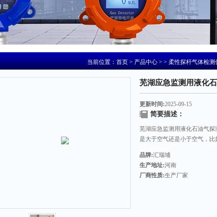
当前位置：
首页
>
产品中心
> >
柔性探杆气体检测
芜湖应急监测用液化石
更新时间:
2025-09-15
简要描述：
芜湖应急监测用液化石油气探
是大于空气还是小于空气，比
漏后会往上票，说他探测器得
品牌:
汇瑞埔
50CM处，离气源1-2米之
生产地址:
河南
理就得安装在下方，离地面30-5
厂商性质:
生产厂家