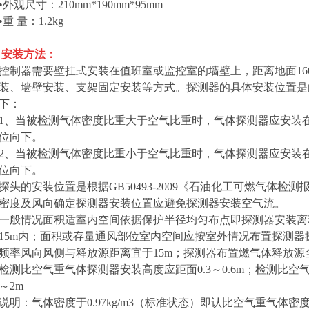
•外观尺寸：210mm*190mm*95mm
•重 量：1.2kg
安装方法：
控制器需要壁挂式安装在值班室或监控室的墙壁上，距离地面16
装、墙壁安装、支架固定安装等方式。探测器的具体安装位置是
下：
1、当被检测气体密度比重大于空气比重时，气体探测器应安装在距离
位向下。
2、当被检测气体密度比重小于空气比重时，气体探测器应安装在距离
位向下。
探头的安装位置是根据GB50493-2009《石油化工可燃气体
密度及风向确定探测器安装位置应避免探测器安装空气流。
一般情况面积适室内空间依据保护半径均匀布点即探测器安装离释
15m内；面积或存量通风部位室内空间应按室外情况布置探测
频率风向风侧与释放源距离宜于15m；探测器布置燃气体释放源
检测比空气重气体探测器安装高度应距面0.3～0.6m；检测比空
～2m
说明：气体密度于0.97kg/m3（标准状态）即认比空气重气体密度于