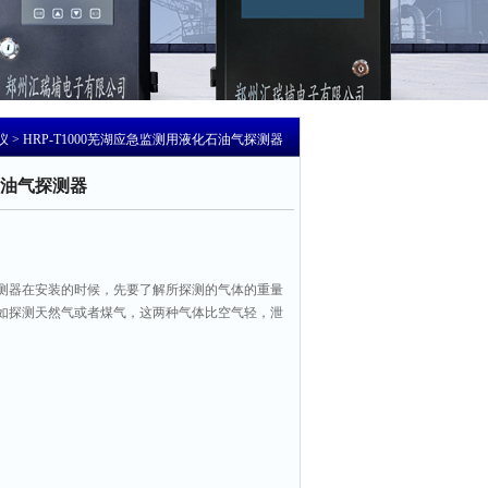
仪
> HRP-T1000芜湖应急监测用液化石油气探测器
油气探测器
测器在安装的时候，先要了解所探测的气体的重量
如探测天然气或者煤气，这两种气体比空气轻，泄
安装在上方，具体位置可以安装在离天花板下方30-
间即可。又比如探测的是液化气，液化气比空气重，同
0CM 了。