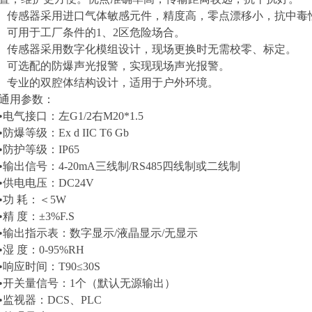
传感器采用进口气体敏感元件，精度高，零点漂移小，抗中毒
可用于工厂条件的1、2区危险场合。
传感器采用数字化模组设计，现场更换时无需校零、标定。
可选配的防爆声光报警，实现现场声光报警。
专业的双腔体结构设计，适用于户外环境。
通用参数：
•电气接口：左G1/2右M20*1.5
•防爆等级：Ex d IIC T6 Gb
•防护等级：IP65
•输出信号：4-20mA三线制/RS485四线制或二线制
•供电电压：DC24V
•功 耗：＜5W
•精 度：±3%F.S
•输出指示表：数字显示/液晶显示/无显示
•湿 度：0-95%RH
•响应时间：T90≤30S
•开关量信号：1个（默认无源输出
）
•监视器：DCS、PLC