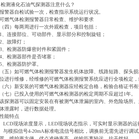
检测
液化石油气探测器
注意什么？
报警器自检试验一次，检查指示系统运行状况。
可燃气体检测报警器日常检查、维护和要求
（四）每两周进行一次外观检查，项目包括：
1、连接部位、可动部件、显示部分和控制旋钮；
2、故障灯；
3、检测器防爆密封件和紧固件；
4、检测器部件是否堵塞；
5、检测器防护罩。
（五）如可燃气体检测报警器发生机体故障、线路短路、探头损
位进行维修，经维修的可燃气体检测报警系统应进行全项检定，
（六）新安装的可燃气体检测器应经检定合格，检验合格证书有
（七）已投入使用的可燃气体检测器的检定周期不应超过1年。
该探测器
可以固定安装在有被测气体泄漏的室内、外危险场所。
体泄露时，进行数据处理。
性能特点
LCD现场浓度显示，LED现场状态指示，可实时显示测器的运
与模拟信号4-20mA标准电流信号相比，调换前无需先进行调
置，维护更方便。优点准确率高，传输距离较远，抗干扰好。