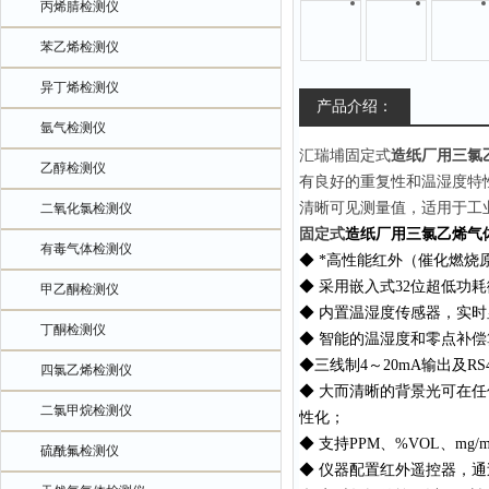
丙烯腈检测仪
苯乙烯检测仪
异丁烯检测仪
产品介绍：
氩气检测仪
汇瑞埔
固定式
造纸厂用三氯
乙醇检测仪
有良好的重复性和温湿度特
清晰可见测量值，适用于工
二氧化氯检测仪
固定式
造纸厂用三氯乙烯气
有毒气体检测仪
◆ *高性能红外（催化燃烧
◆ 采用嵌入式32位超低
甲乙酮检测仪
◆ 内置温湿度传感器，实
丁酮检测仪
◆ 智能的温湿度和零点补
◆三线制4～20mA输出及
四氯乙烯检测仪
◆ 大而清晰的背景光可在
二氯甲烷检测仪
性化；
◆ 支持PPM、%VOL、mg
硫酰氟检测仪
◆ 仪器配置红外遥控器，