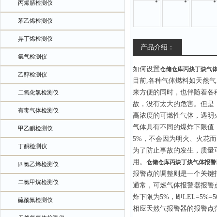
丙烯腈检测仪
苯乙烯检测仪
异丁烯检测仪
产品介绍：
氩气检测仪
如何设置
仓储仓库丙炔丁炔气
乙醇检测仪
目前,各种气体燃料如天然
来方便的同时，也伴随着各
二氧化氯检测仪
故，没有太大的危害。但是
有毒气体检测仪
高浓度的可燃性气体，遇明火
气体具有不同的爆炸下限值
甲乙酮检测仪
5%，不会因为明火、火花
丁酮检测仪
为了防止事故的发生，质量
用。
仓储仓库丙炔丁炔气体报警
四氯乙烯检测仪
报警点的调整则是一个关键
二氯甲烷检测仪
通常，可燃气体报警器报警点
炸下限为5%，即LEL=5%=500
硫酰氟检测仪
相应天然气报警器的报警点范围应在