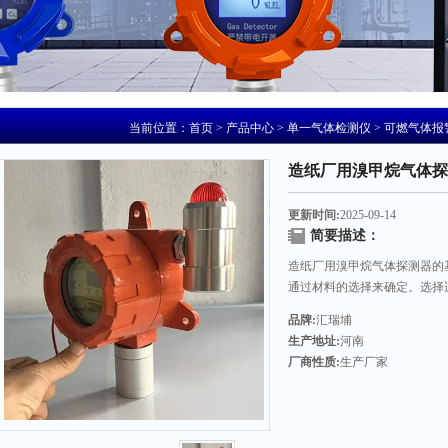
当前位置：
首页
>
产品中心
>
单一气体检测仪
>
可燃气体报
造纸厂用溴甲烷气体探
更新时间:
2025-09-14
简要描述：
造纸厂用溴甲烷气体探测器的
通过材料的选择来确定。选择
性达到更好。
品牌:
汇瑞埔
生产地址:
河南
厂商性质:
生产厂家