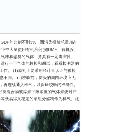
GDP的比例不到3%，而污染排放总量却占
业中大量使用有机溶剂(如DMF、有机胺、
性气味和恶臭的气体，并具有一定毒害性。
器进行一下气体的校检和调试，看看检测器的
作。 (1)原则上要采用经计量认证与被检
不同。 (2)校验前，探头的周围环境应无
，再连续通入样气，以保证校验的准确性。
于非烃类混合物或爆燃下限浓度的气体燃烧时产
烷等既易得又稳定的单组分燃料作为样气。此