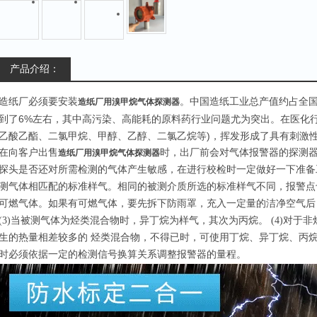
产品介绍：
造纸厂必须要安装
。中国造纸工业总产值约占全国
造纸厂用溴甲烷气体探测器
到了6%左右，其中高污染、高能耗的原料药行业问题尤为突出。在医化行
乙酸乙酯、二氯甲烷、甲醇、乙醇、二氯乙烷等)，挥发形成了具有刺激
在向客户出售
时，出厂前会对气体报警器的探测
造纸厂用溴甲烷气体探测器
探头是否还对所需检测的气体产生敏感，在进行校检时一定做好一下准备工
测气体相匹配的标准样气。相同的被测介质所选的标准样气不同，报警点也
可燃气体。如果有可燃气体，要先拆下防雨罩，充入一定量的洁净空气后
(3)当被测气体为烃类混合物时，异丁烷为样气，其次为丙烷。 (4)对
生的热量相差较多的 烃类混合物，不得已时，可使用丁烷、异丁烷、丙
时必须依据一定的检测信号换算关系调整报警器的量程。