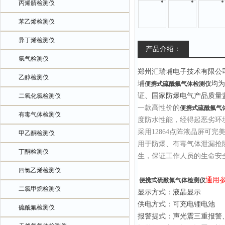
丙烯腈检测仪
苯乙烯检测仪
异丁烯检测仪
产品介绍：
氩气检测仪
郑州汇瑞埔电子技术有限公
乙醇检测仪
埔
均为
便携式硫酰氟气体检测仪
证、国家防爆电气产品质量
二氧化氯检测仪
一款高性价的
便携式硫酰氟气
有毒气体检测仪
度防水性能，经得起恶劣环境
采用12864点阵液晶屏可
甲乙酮检测仪
用于防爆、有毒气体泄漏抢
丁酮检测仪
生，保证工作人员的生命安
四氯乙烯检测仪
通用
便携式硫酰氟气体检测仪
二氯甲烷检测仪
显示方式：液晶显示
供电方式：可充电锂电池
硫酰氟检测仪
报警提式：声光震三重报警