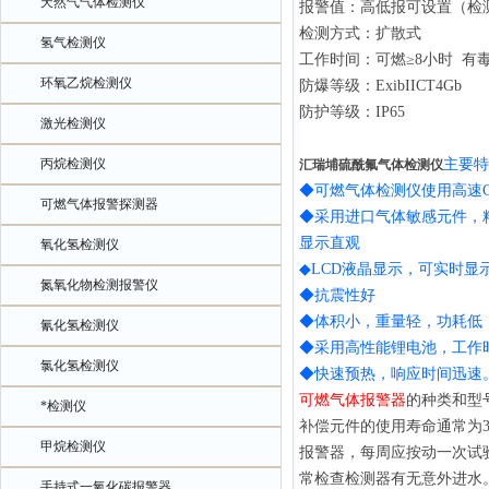
天然气气体检测仪
报警值：高低报可设置（检
检测方式：扩散式
氢气检测仪
工作时间：可燃≥8小时 有毒
环氧乙烷检测仪
防爆等级：ExibIICT4Gb
防护等级：IP65
激光检测仪
丙烷检测仪
主要特
汇瑞埔硫酰氟气体检测仪
◆可燃气体检测仪使用高速
可燃气体报警探测器
◆采用进口气体敏感元件，
显示直观
氧化氢检测仪
◆LCD液晶显示，可实时显
氮氧化物检测报警仪
◆抗震性好
◆体积小，重量轻，功耗低
氰化氢检测仪
◆采用高性能锂电池，工作
氯化氢检测仪
◆快速预热，响应时间迅速
可燃气体报警器
的种类和型
*检测仪
补偿元件的使用寿命通常为3
甲烷检测仪
报警器，每周应按动一次试
常检查检测器有无意外进水
手持式一氧化碳报警器