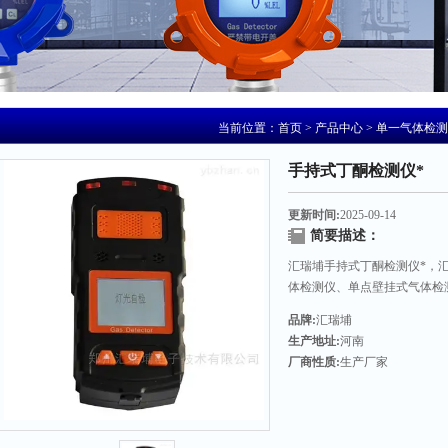
当前位置：
首页
>
产品中心
>
单一气体检测
手持式丁酮检测仪*
更新时间:
2025-09-14
简要描述：
汇瑞埔手持式丁酮检测仪*，
体检测仪、单点壁挂式气体检
探头、气体控制柜/主机。如
品牌:
汇瑞埔
生产地址:
河南
厂商性质:
生产厂家