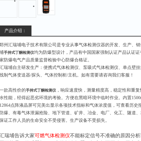
产品介绍：
郑州汇瑞埔电子技术有限公司是专业从事气体检测仪器的开发、生产、销
埔
均为防爆型设计，产品有中国国家强制认证产品认证证
手持式丁酮检测仪
家防爆电气产品质量监督检验中心防爆合格证。
汇瑞埔自主研发生产：便携式气体检测仪、泵吸式气体检测仪、单点壁挂
线制气体变送器/探头、气体控制柜/主机。如有需要请咨询我们客服！
一款高性价的
，响应速度快，测量精度高，稳定性和重复
手持式丁酮检测仪
水性能，经得起恶劣环境的考验。方便在黑暗环境中临时作业。内置150
12864点阵液晶屏可完美出显示各项技术指标和气体浓度值，可查看历
防爆、有毒气体泄漏抢险、地下管道、矿井、冶金、电厂、化工、隧道、
保证工作人员的生命安全不受侵害。生产设备不受损失。
汇瑞埔告诉大家
可燃气体检测仪
不能标定信号不准确的原因分析