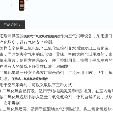
产品介绍：
汇瑞埔供应的
作为空气消毒设备，采用进口
便携式二氧化氯浓度检测仪
净化场所，进行气体安全检测。
怎样安全使用二氧化氯？
二氧化氯粉剂兑水后激发出二氧化氯、
毒，同时除去空气中的硫化物，异味。空间大的可以用粉剂，家
氯泡腾片，使用方便易保存，便于控制用量，按照十平米左右的室
在没有人的情况下静置敞口放于房间即可。
二氧化氯是一种安全高效广谱杀菌剂，广泛应用于医疗卫生、食
处理。
便携式二氧化氯浓度检测仪
用于空气消毒时，可以采取以下三种方式：
1.二氧化氯自然挥发。适用于结核病病房等特殊场所。在室内
按二氧化氯说明书加入适量二氧化氯粉剂，使其自然挥发，以杀灭
一次消毒剂。
2.二氧化氯喷雾。适用于疫源地空气消毒处理。将二氧化氯粉