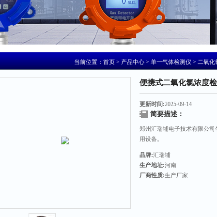
当前位置：
首页
>
产品中心
>
单一气体检测仪
>
二氧化
便携式二氧化氯浓度检
更新时间:
2025-09-14
简要描述：
郑州汇瑞埔电子技术有限公司
用设备。
品牌:
汇瑞埔
生产地址:
河南
厂商性质:
生产厂家