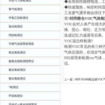
天然气气体检测仪
◆采用高性能锂电池，
◆快速预热，响应时间
氢气检测仪
工业废气通常都会排往下
环氧乙烷检测仪
害?
封闭粮仓VOC气体检
VOC会对人体产生很大
激光检测仪
痛、恶心、呕吐、乏力
造成记忆力减退等后果
丙烷检测仪
VOC该怎样检测?
可燃气体报警探测器
检测VOC常见的有三种方
气体总值的，在混合气体
氧化氢检测仪
PID原理来检测voc
氮氧化物检测报警仪
仪。
氰化氢检测仪
氯化氢检测仪
上一篇 :
HRP-B1000船运罐V
*检测仪
甲烷检测仪
手持式一氧化碳报警器