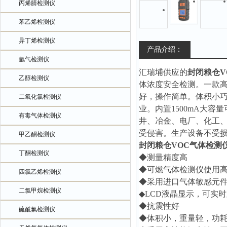
丙烯腈检测仪
苯乙烯检测仪
异丁烯检测仪
产品介绍：
氩气检测仪
汇瑞埔供应的
封闭粮仓V
乙醇检测仪
体浓度安全检测。一款
好，操作简单。体积小
二氧化氯检测仪
业。内置1500mA大
有毒气体检测仪
井、冶金、电厂、化工
受侵害。生产设备不受
甲乙酮检测仪
封闭粮仓VOC气体检测
丁酮检测仪
◆测量精度高
◆可燃气体检测仪使用高
四氯乙烯检测仪
◆采用进口气体敏感元
二氯甲烷检测仪
◆LCD液晶显示，可实
◆抗震性好
硫酰氟检测仪
◆体积小，重量轻，功