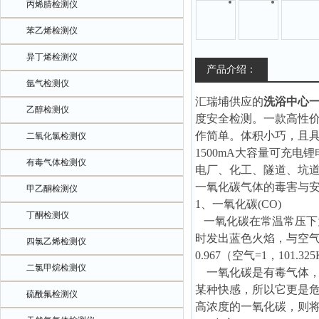
丙烯腈检测仪
苯乙烯检测仪
异丁烯检测仪
产品介绍：
氩气检测仪
汇瑞埔供应的
洗浴中心
乙醇检测仪
度安全检测。一款高性
作简单。体积小巧，且
二氧化氯检测仪
1500mA大容量可充
有毒气体检测仪
电厂、化工、隧道、坑
一氧化碳气体的毒害与
甲乙酮检测仪
1、一氧化碳(CO)
丁酮检测仪
一氧化碳在常温常压下
时发出蓝色火焰，与空气混
四氯乙烯检测仪
0.967（空气=1，101.325
二氯甲烷检测仪
一氧化碳是有毒气体，
某种快感，所以它更是危
硫酰氟检测仪
高浓度的一氧化碳，则