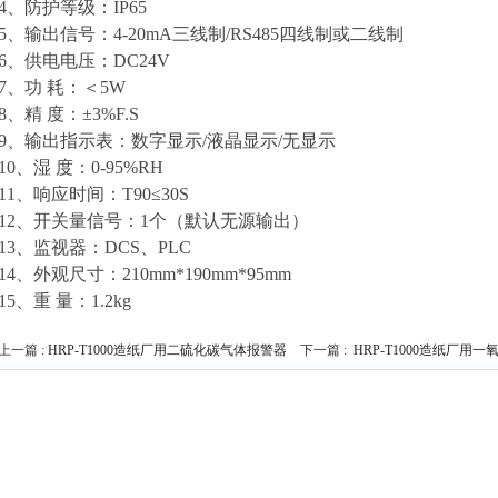
4、防护等级：IP65
5、输出信号：4-20mA三线制/RS485四线制或二线制
6、供电电压：DC24V
7、功 耗：＜5W
8、精 度：±3%F.S
9、输出指示表：数字显示/液晶显示/无显示
10、湿 度：0-95%RH
11、响应时间：T90≤30S
12、开关量信号：1个（默认无源输出
）
13、监视器：DCS、PLC
14、外观尺寸：210mm*190mm*95mm
15、重 量：1.2kg
上一篇 :
HRP-T1000造纸厂用二硫化碳气体报警器
下一篇 :
HRP-T1000造纸厂用