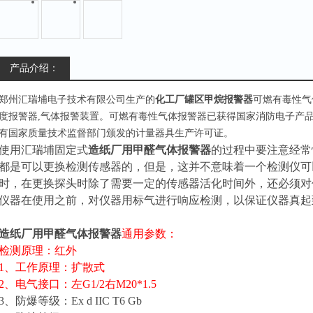
产品介绍：
郑州汇瑞埔电子技术
有限公司生产的
化工厂罐区甲烷报警器
可燃有毒性气
度报警器,气体报警装置。可燃有毒性气体报警器已获得国家消防电子产
有国家质量技术监督部门颁发的计量器具生产许可证。
使用汇瑞埔固定式
造纸厂用甲醛气体报警器
的过程中要注意经常
都是可以更换检测传感器的，但是，这并不意味着一个检测仪可
时，在更换探头时除了需要一定的传感器活化时间外，还必须对
仪器在使用之前，对仪器用标气进行响应检测，以保证仪器真起
造纸厂用甲醛气体报警器
通用参数：
检测原理：红外
1、工作原理：扩散式
2、电气接口：左G1/2右M20*1.5
3、防爆等级：Ex d IIC T6 Gb