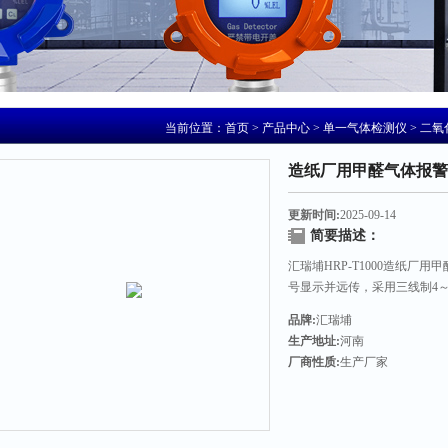
当前位置：
首页
>
产品中心
>
单一气体检测仪
>
二氧
造纸厂用甲醛气体报警
更新时间:
2025-09-14
简要描述：
汇瑞埔HRP-T1000造纸
号显示并远传，采用三线制4～
远、抗干扰性好等特点。
品牌:
汇瑞埔
生产地址:
河南
厂商性质:
生产厂家