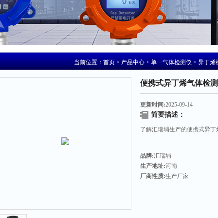
当前位置：
首页
>
产品中心
>
单一气体检测仪
>
异丁烯
便携式异丁烯气体检测
更新时间:
2025-09-14
简要描述：
了解汇瑞埔生产的便携式异丁
品牌:
汇瑞埔
生产地址:
河南
厂商性质:
生产厂家