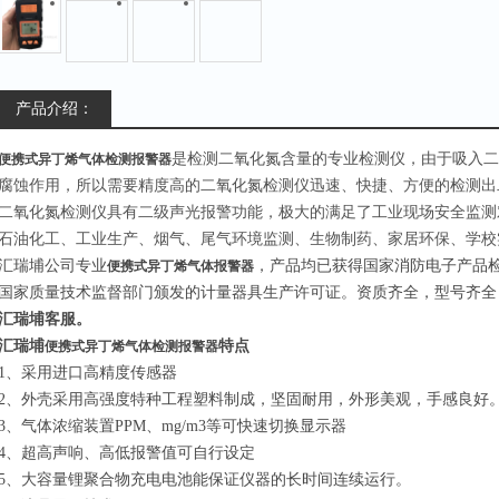
产品介绍：
是检测二氧化氮含量的专业检测仪，由于吸入二
便携式异丁烯气体检测报警器
腐蚀作用，所以需要精度高的二氧化氮检测仪迅速、快捷、方便的检测出
二氧化氮检测仪具有二级声光报警功能，极大的满足了工业现场安全监测
石油化工、工业生产、烟气、尾气环境监测、生物制药、家居环保、学校
汇瑞埔公司专业
，产品
均已获得国家消防电子产品
便携式异丁烯气体报警器
国家质量技术监督部门颁发的计量器具生产许可证。
资质齐全，型号齐全
汇瑞埔客服。
汇瑞埔
特点
便携式异丁烯气体检测报警器
1、采用进口高精度传感器
2、外壳采用高强度特种工程塑料制成，坚固耐用，外形美观，手感良好
3、气体浓缩装置PPM、mg/m3等可快速切换显示器
4、超高声响、高低报警值可自行设定
5、大容量锂聚合物充电电池能保证仪器的长时间连续运行。