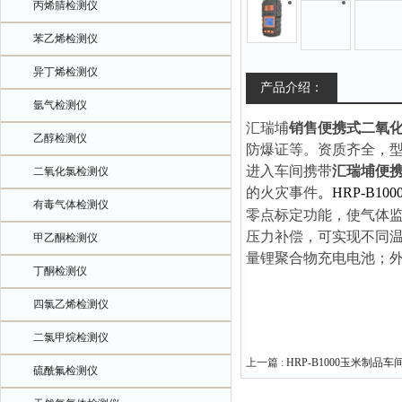
丙烯腈检测仪
苯乙烯检测仪
异丁烯检测仪
产品介绍：
氩气检测仪
汇瑞埔
销售便携式二氧
乙醇检测仪
防爆证等。
资质齐全，
进入车间携带
汇瑞埔便
二氧化氯检测仪
的火灾事件
。HRP-B10
有毒气体检测仪
零点标定功能，使气体
压力补偿，可实现不同
甲乙酮检测仪
量锂聚合物充电电池；
丁酮检测仪
四氯乙烯检测仪
二氯甲烷检测仪
上一篇 :
HRP-B1000玉米制
硫酰氟检测仪