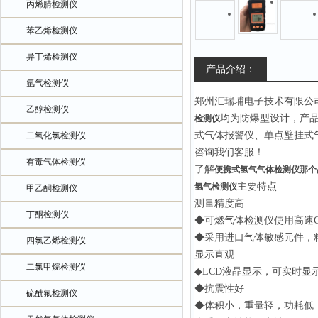
丙烯腈检测仪
苯乙烯检测仪
异丁烯检测仪
产品介绍：
氩气检测仪
郑州汇瑞埔电子技术有限公
乙醇检测仪
均为防爆型设计，产
检测仪
式气体报警仪、单点壁挂式
二氧化氯检测仪
咨询我们客服！
有毒气体检测仪
了解
便携式氢气气体检测仪那个
主要特点
氢气检测仪
甲乙酮检测仪
测量精度高
丁酮检测仪
◆可燃气体检测仪使用高速
◆采用进口气体敏感元件，
四氯乙烯检测仪
显示直观
二氯甲烷检测仪
◆LCD液晶显示，可实时显
◆抗震性好
硫酰氟检测仪
◆体积小，重量轻，功耗低