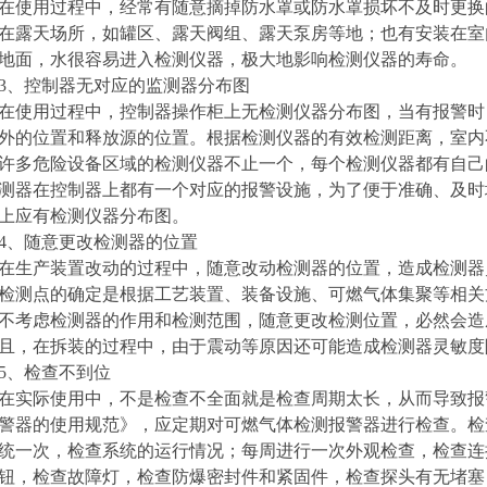
在使用过程中，经常有随意摘掉防水罩或防水罩损坏不及时更换
在露天场所，如罐区、露天阀组、露天泵房等地；也有安装在室内距
地面，水很容易进入检测仪器，极大地影响检测仪器的寿命。
3、控制器无对应的监测器分布图
在使用过程中，控制器操作柜上无检测仪器分布图，当有报警时
外的位置和释放源的位置。根据检测仪器的有效检测距离，室内不得
许多危险设备区域的检测仪器不止一个，每个检测仪器都有自己
测器在控制器上都有一个对应的报警设施，为了便于准确、及时
上应有检测仪器分布图。
4、随意更改检测器的位置
在生产装置改动的过程中，随意改动检测器的位置，造成检测器
检测点的确定是根据工艺装置、装备设施、可燃气体集聚等相关
不考虑检测器的作用和检测范围，随意更改检测位置，必然会造
且，在拆装的过程中，由于震动等原因还可能造成检测器灵敏度
5、检查不到位
在实际使用中，不是检查不全面就是检查周期太长，从而导致报
警器的使用规范》，应定期对可燃气体检测报警器进行检查。检
统一次，检查系统的运行情况；每周进行一次外观检查，检查连
钮，检查故障灯，检查防爆密封件和紧固件，检查探头有无堵塞